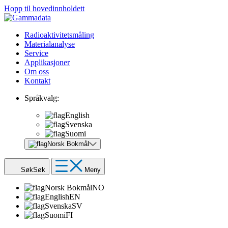
Hopp til hovedinnholdett
Radioaktivitetsmåling
Materialanalyse
Service
Applikasjoner
Om oss
Kontakt
Språkvalg:
English
Svenska
Suomi
Norsk Bokmål
Søk
Søk
Meny
Norsk Bokmål
NO
English
EN
Svenska
SV
Suomi
FI