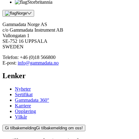
Storbritannia
Norge
Gammadata Norge AS
c/o Gammadata Instrument AB
Vallongatan 1
SE-752 16 UPPSALA
SWEDEN
Telefon:
+46 (0)18 566800
E-post:
info@gammadata.no
Lenker
Nyheter
Sertifikat
Gammadata 360°
Karriere
Opplæring
Vilkår
Gi tilbakemelding
Gi tilbakemelding om oss!