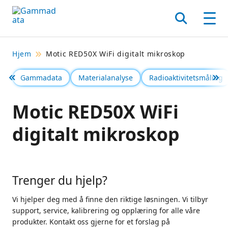
Hopp
til
Søk
Men
hovedinnholdett
Hjem
Motic RED50X WiFi digitalt mikroskop
Gammadata
Materialanalyse
Radioaktivitetsmåling
Föregående
Se 
Motic RED50X WiFi
digitalt mikroskop
Trenger du hjelp?
Vi hjelper deg med å finne den riktige løsningen. Vi tilbyr
support, service, kalibrering og opplæring for alle våre
produkter. Kontakt oss gjerne for et forslag på