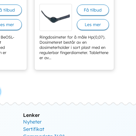
å tilbud
Få tilbud
Les mer
Les mer
å BeOSL-
Ringdosimeter for å måle Hp(0,07).
t
Dosimeteret består av en
med
dosimeterholder i sort plast med en
n er
regulerbar fingerdiameter. Tablettene
er av...
Lenker
Nyheter
Sertifikat