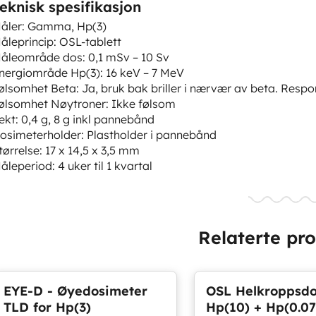
eknisk spesifikasjon
åler: Gamma, Hp(3)
åleprincip: OSL-tablett
åleområde dos: 0,1 mSv – 10 Sv
nergiområde Hp(3): 16 keV – 7 MeV
ølsomhet Beta: Ja, bruk bak briller i nærvær av beta. Respon
ølsomhet Nøytroner: Ikke følsom
ekt: 0,4 g, 8 g inkl pannebånd
osimeterholder: Plastholder i pannebånd
tørrelse: 17 x 14,5 x 3,5 mm
åleperiod: 4 uker til 1 kvartal
Relaterte pr
EYE-D - Øyedosimeter
OSL Helkroppsdo
TLD for Hp(3)
Hp(10) + Hp(0.07