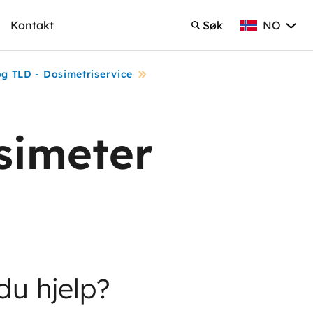
NO
Kontakt
Søk
Norsk Bokmå
Søk
g TLD - Dosimetriservice
simeter
du hjelp?