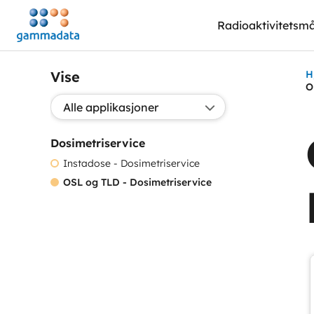
Hopp
Radioaktivitetsmå
til
hovedinnholdett
Vise
H
O
Valg applikasjon:
Dosimetriservice
Instadose - Dosimetriservice
OSL og TLD - Dosimetriservice