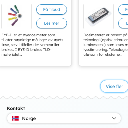
Få tilbud
F
Les mer
EYE-D er et øyedosimeter som
Dosimeteret er basert p
tillater nøyaktige målinger av øyets
teknologi (optisk stimuler
linse, selv i tilfeller der vernebriller
luminescens) som leses 
brukes. I EYE-D brukes TLD-
lysstimulering. Teknologie
materialet...
ufølsom for eksterne...
Vise fler
Kontakt
Norge