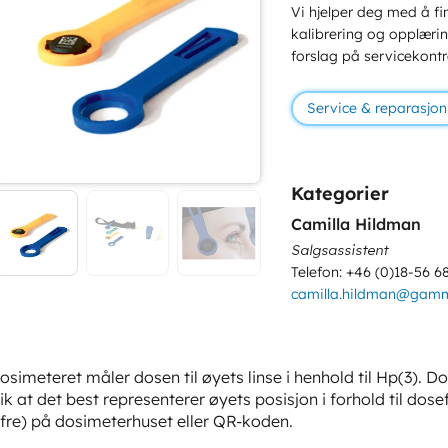
Vi hjelper deg med å fin
kalibrering og opplæring
forslag på servicekontr
Service & reparasjon
Kategorier
Camilla Hildman
Salgsassistent
Telefon: +46 (0)18-56 6
camilla.hildman@gam
osimeteret måler dosen til øyets linse i henhold til Hp(3). D
lik at det best representerer øyets posisjon i forhold til dosef
ifre) på dosimeterhuset eller QR-koden.