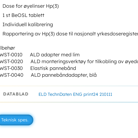
Dose for øyelinser Hp(3)
1 st BeOSL tablett
Individuell kalibrering
Rapportering av Hp(3) dose til nasjonalt yrkesdoseregister
ilbehør
WST-0010 ALD adapter med lim
WST-0020 ALD monteringsverktøy for tilkobling av øyed
WST-0030 Elastisk pannebånd
WST-0040 ALD pannebåndadapter, blå
DATABLAD
ELD TechnDaten ENG print24 210111
Teknisk spes.