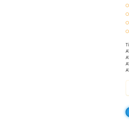
T
A
A
A
A