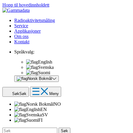
Hopp til hovedinnholdett
Radioaktivitetsmåling
Service
Applikasjoner
Om oss
Kontakt
Språkvalg:
English
Svenska
Suomi
Norsk Bokmål
Søk
Søk
Meny
Norsk Bokmål
NO
English
EN
Svenska
SV
Suomi
FI
Søk