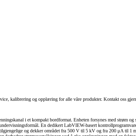
vice, kalibrering og opplæring for alle våre produkter. Kontakt oss gjern
ningskanal i et kompakt bordformat. Enheten forsynes med strøm og s
 og undervisningsformål. En dedikert LabVIEW-basert kontrollprogramvar
gjengelige og dekker området fra 500 V til 5 kV og fra 200 μA til 1 mA,