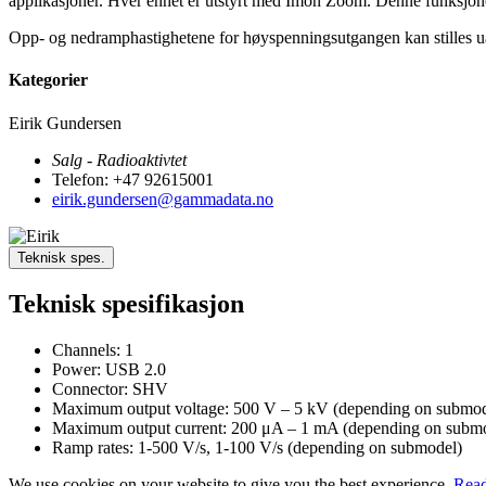
applikasjoner. Hver enhet er utstyrt med Imon Zoom. Denne funksjon
Opp- og nedramphastighetene for høyspenningsutgangen kan stilles 
Kategorier
Eirik Gundersen
Salg - Radioaktivtet
Telefon: +47 92615001
eirik.gundersen@gammadata.no
Teknisk spes.
Teknisk spesifikasjon
Channels: 1
Power: USB 2.0
Connector: SHV
Maximum output voltage: 500 V – 5 kV (depending on submod
Maximum output current: 200 μA – 1 mA (depending on subm
Ramp rates: 1-500 V/s, 1-100 V/s (depending on submodel)
We use cookies on your website to give you the best experience.
Read