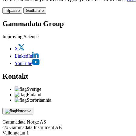
Tilpasse
Godta alle
Gammadata Group
Improving Science
X
LinkedIn
YouTube
Kontakt
Sverige
Finland
Storbritannia
Norge
Gammadata Norge AS
c/o Gammadata Instrument AB
Vallongatan 1