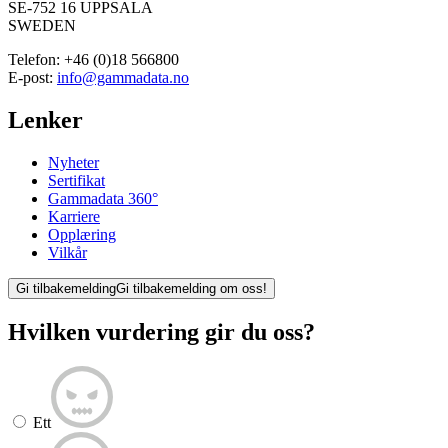
SE-752 16 UPPSALA
SWEDEN
Telefon:
+46 (0)18 566800
E-post:
info@gammadata.no
Lenker
Nyheter
Sertifikat
Gammadata 360°
Karriere
Opplæring
Vilkår
Gi tilbakemelding
Gi tilbakemelding om oss!
Hvilken vurdering gir du oss?
Ett