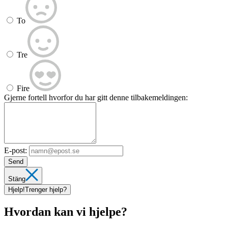
To
Tre
Fire
Gjerne fortell hvorfor du har gitt denne tilbakemeldingen:
E-post:
Send
Stäng
Hjelp!
Trenger hjelp?
Hvordan kan vi hjelpe?