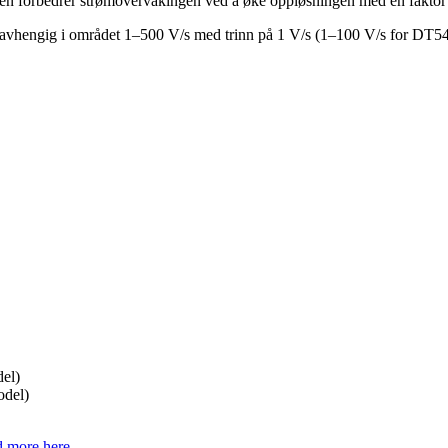
en forbedrer strømovervåkingen ved å øke oppløsningen med en faktor 
uavhengig i området 1–500 V/s med trinn på 1 V/s (1–100 V/s for DT5
el)
odel)
 more here.