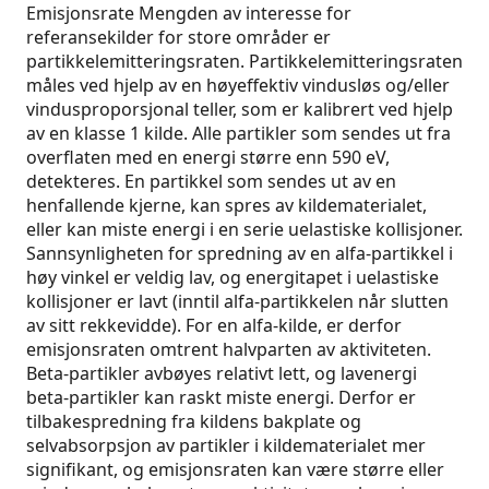
Emisjonsrate Mengden av interesse for
referansekilder for store områder er
partikkelemitteringsraten. Partikkelemitteringsraten
måles ved hjelp av en høyeffektiv vindusløs og/eller
vindusproporsjonal teller, som er kalibrert ved hjelp
av en klasse 1 kilde. Alle partikler som sendes ut fra
overflaten med en energi større enn 590 eV,
detekteres. En partikkel som sendes ut av en
henfallende kjerne, kan spres av kildematerialet,
eller kan miste energi i en serie uelastiske kollisjoner.
Sannsynligheten for spredning av en alfa-partikkel i
høy vinkel er veldig lav, og energitapet i uelastiske
kollisjoner er lavt (inntil alfa-partikkelen når slutten
av sitt rekkevidde). For en alfa-kilde, er derfor
emisjonsraten omtrent halvparten av aktiviteten.
Beta-partikler avbøyes relativt lett, og lavenergi
beta-partikler kan raskt miste energi. Derfor er
tilbakespredning fra kildens bakplate og
selvabsorpsjon av partikler i kildematerialet mer
signifikant, og emisjonsraten kan være større eller