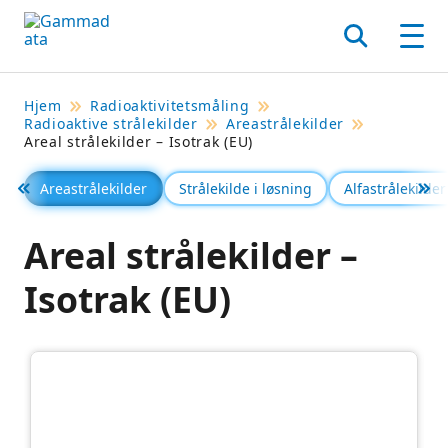
Hopp
til
Søk
Men
hovedinnholdett
Hjem
Radioaktivitetsmåling
Radioaktive strålekilder
Areastrålekilder
Areal strålekilder – Isotrak (EU)
Areastrålekilder
Strålekilde i løsning
Alfastrålekilder
Föregående
Se 
Areal strålekilder –
Isotrak (EU)