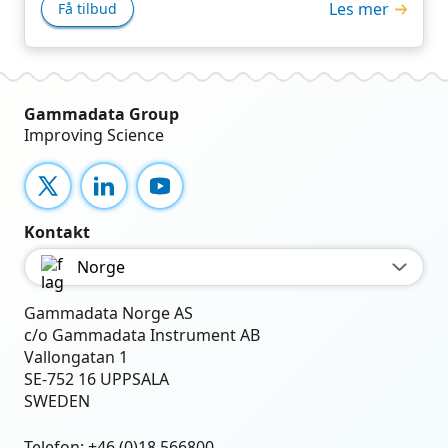
Les mer
Få tilbud
Gammadata Group
Improving Science
X
LinkedIn
YouTube
Kontakt
Norge
Gammadata Norge AS
c/o Gammadata Instrument AB
Vallongatan 1
SE-752 16 UPPSALA
SWEDEN
Telefon:
+46 (0)18 566800