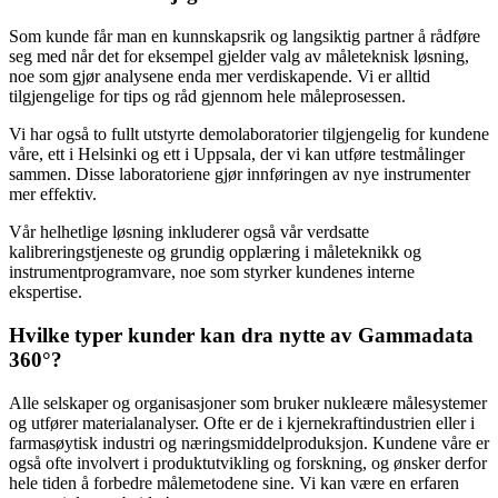
Som kunde får man en kunnskapsrik og langsiktig partner å rådføre
seg med når det for eksempel gjelder valg av måleteknisk løsning,
noe som gjør analysene enda mer verdiskapende. Vi er alltid
tilgjengelige for tips og råd gjennom hele måleprosessen.
Vi har også to fullt utstyrte demolaboratorier tilgjengelig for kundene
våre, ett i Helsinki og ett i Uppsala, der vi kan utføre testmålinger
sammen. Disse laboratoriene gjør innføringen av nye instrumenter
mer effektiv.
Vår helhetlige løsning inkluderer også vår verdsatte
kalibreringstjeneste og grundig opplæring i måleteknikk og
instrumentprogramvare, noe som styrker kundenes interne
ekspertise.
Hvilke typer kunder kan dra nytte av Gammadata
360°?
Alle selskaper og organisasjoner som bruker nukleære målesystemer
og utfører materialanalyser. Ofte er de i kjernekraftindustrien eller i
farmasøytisk industri og næringsmiddelproduksjon. Kundene våre er
også ofte involvert i produktutvikling og forskning, og ønsker derfor
hele tiden å forbedre målemetodene sine. Vi kan være en erfaren