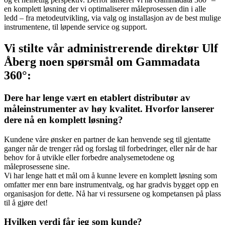
en komplett løsning der vi optimaliserer måleprosessen din i alle
ledd – fra metodeutvikling, via valg og installasjon av de best mulige
instrumentene, til løpende service og support.
Vi stilte vår administrerende direktør Ulf
Åberg noen spørsmål om Gammadata
360°:
Dere har lenge vært en etablert distributør av
måleinstrumenter av høy kvalitet. Hvorfor lanserer
dere nå en komplett løsning?
Kundene våre ønsker en partner de kan henvende seg til gjentatte
ganger når de trenger råd og forslag til forbedringer, eller når de har
behov for å utvikle eller forbedre analysemetodene og
måleprosessene sine.
Vi har lenge hatt et mål om å kunne levere en komplett løsning som
omfatter mer enn bare instrumentvalg, og har gradvis bygget opp en
organisasjon for dette. Nå har vi ressursene og kompetansen på plass
til å gjøre det!
Hvilken verdi får jeg som kunde?