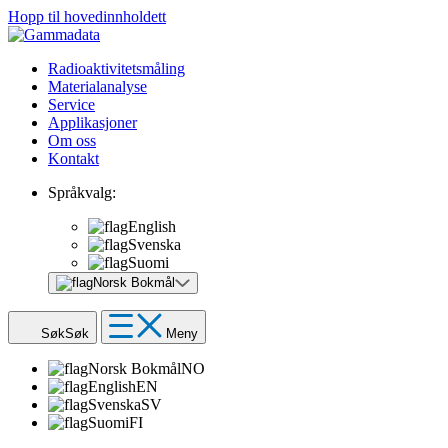
Hopp til hovedinnholdett
Radioaktivitetsmåling
Materialanalyse
Service
Applikasjoner
Om oss
Kontakt
Språkvalg:
English
Svenska
Suomi
Norsk Bokmål
Søk
Søk
Meny
Norsk Bokmål
NO
English
EN
Svenska
SV
Suomi
FI