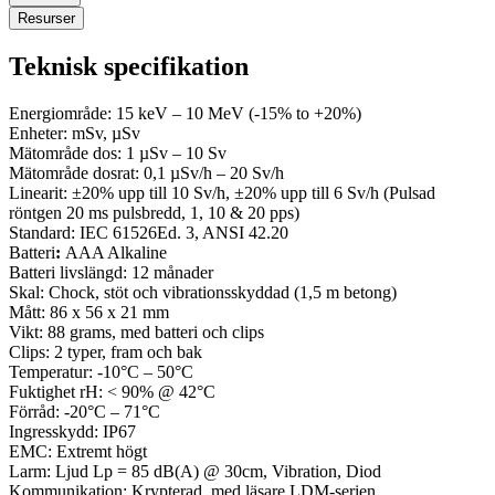
Resurser
Teknisk specifikation
Energiområde: 15 keV – 10 MeV (-15% to +20%)
Enheter: mSv, µSv
Mätområde dos: 1 µSv – 10 Sv
Mätområde dosrat: 0,1 µSv/h – 20 Sv/h
Linearit: ±20% upp till 10 Sv/h, ±20% upp till 6 Sv/h (Pulsad
röntgen 20 ms pulsbredd, 1, 10 & 20 pps)
Standard: IEC 61526Ed. 3, ANSI 42.20
Batteri
:
AAA Alkaline
Batteri livslängd: 12 månader
Skal: Chock, stöt och vibrationsskyddad (1,5 m betong)
Mått: 86 x 56 x 21 mm
Vikt: 88 grams, med batteri och clips
Clips: 2 typer, fram och bak
Temperatur: -10°C – 50°C
Fuktighet rH: < 90% @ 42°C
Förråd: -20°C – 71°C
Ingresskydd: IP67
EMC: Extremt högt
Larm: Ljud Lp = 85 dB(A) @ 30cm, Vibration, Diod
Kommunikation: Krypterad, med läsare LDM-serien