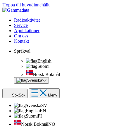
Hoppa till huvudinnehållt
Radioaktivitet
Service
Applikationer
Om oss
Kontakt
Språkval:
English
Suomi
Norsk Bokmål
Svenska
Sök
Sök
Meny
Svenska
SV
English
EN
Suomi
FI
Norsk Bokmål
NO