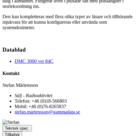
tålig i allmänhet. Fungerar även i pulsade fält med pulslängder i
storleksordning ms.
Den kan kompletteras med flera olika typer av läsare och tillhörande
mjukvara för att kunna konfigureras eller använda som
systemdosimeter.
Datablad
DMC 3000 ver 84C
Kontakt
Stefan Mårtensson
Sälj - Radioaktivitet
Telefon: +46 (0)18-566803
Mobil: +46 (0)76-8265837
stefan.martensson@gammadata.se
Teknisk spec.
Tillbehör