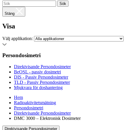
Sök
Stäng
Visa
Välj applikation:
Persondosimetri
Direktvisande Persondosimeter
BeOSL - passiv dosimetri
DIS - Passiv Persondosimeter
TLD - Passiv Persondosimeter
Mjukvara för doshantering
Hem
Radioaktivitetsmätning
Persondosimetri
Direktvisande Persondosimeter
DMC 3000 – Elektronisk Dosimeter
Direktvisande Persondosimeter