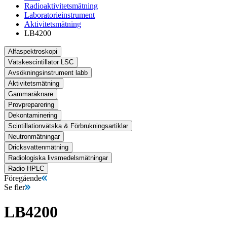
Radioaktivitetsmätning
Laboratorieinstrument
Aktivitetsmätning
LB4200
Alfaspektroskopi
Vätskescintillator LSC
Avsökningsinstrument labb
Aktivitetsmätning
Gammaräknare
Provpreparering
Dekontaminering
Scintillationvätska & Förbrukningsartiklar
Neutronmätningar
Dricksvattenmätning
Radiologiska livsmedelsmätningar
Radio-HPLC
Föregående
Se fler
LB4200