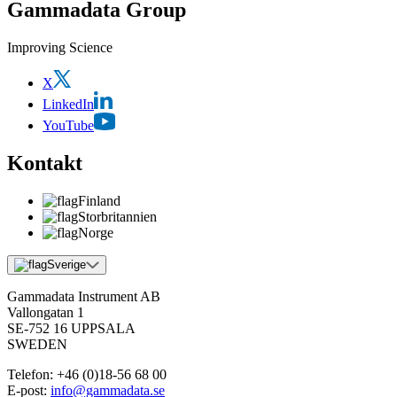
Gammadata Group
Improving Science
X
LinkedIn
YouTube
Kontakt
Finland
Storbritannien
Norge
Sverige
Gammadata Instrument AB
Vallongatan 1
SE-752 16 UPPSALA
SWEDEN
Telefon:
+46 (0)18-56 68 00
E-post:
info@gammadata.se