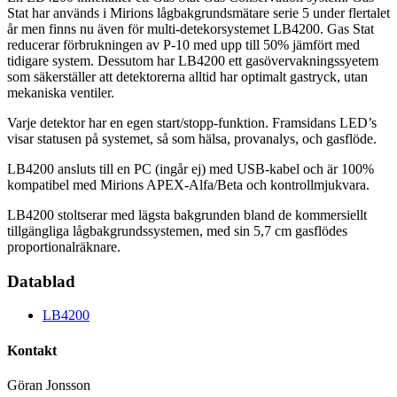
Stat har används i Mirions lågbakgrundsmätare serie 5 under flertalet
år men finns nu även för multi-detekorsystemet LB4200. Gas Stat
reducerar förbrukningen av P-10 med upp till 50% jämfört med
tidigare system. Dessutom har LB4200 ett gasövervakningssyetem
som säkerställer att detektorerna alltid har optimalt gastryck, utan
mekaniska ventiler.
Varje detektor har en egen start/stopp-funktion. Framsidans LED’s
visar statusen på systemet, så som hälsa, provanalys, och gasflöde.
LB4200 ansluts till en PC (ingår ej) med USB-kabel och är 100%
kompatibel med Mirions APEX-Alfa/Beta och kontrollmjukvara.
LB4200 stoltserar med lägsta bakgrunden bland de kommersiellt
tillgängliga lågbakgrundssystemen, med sin 5,7 cm gasflödes
proportionalräknare.
Datablad
LB4200
Kontakt
Göran Jonsson