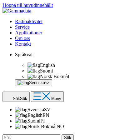
Hoppa till huvudinnehållt
Radioaktivitet
Service
Applikationer
Om oss
Kontakt
Språkval:
English
Suomi
Norsk Bokmål
Svenska
Sök
Sök
Meny
Svenska
SV
English
EN
Suomi
FI
Norsk Bokmål
NO
Sök