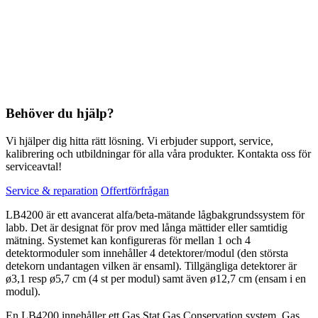
Behöver du hjälp?
Vi hjälper dig hitta rätt lösning. Vi erbjuder support, service,
kalibrering och utbildningar för alla våra produkter. Kontakta oss för
serviceavtal!
Service & reparation
Offertförfrågan
LB4200 är ett avancerat alfa/beta-mätande lågbakgrundssystem för
labb. Det är designat för prov med långa mättider eller samtidig
mätning. Systemet kan konfigureras för mellan 1 och 4
detektormoduler som innehåller 4 detektorer/modul (den största
detekorn undantagen vilken är ensaml). Tillgängliga detektorer är
ø3,1 resp ø5,7 cm (4 st per modul) samt även ø12,7 cm (ensam i en
modul).
En LB4200 innehåller ett Gas Stat Gas Conservation system. Gas