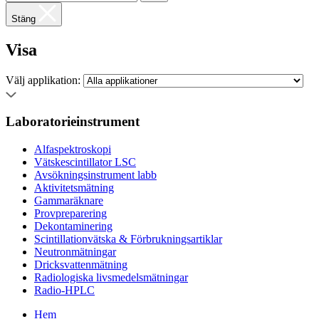
Stäng
Visa
Välj applikation:
Laboratorieinstrument
Alfaspektroskopi
Vätskescintillator LSC
Avsökningsinstrument labb
Aktivitetsmätning
Gammaräknare
Provpreparering
Dekontaminering
Scintillationvätska & Förbrukningsartiklar
Neutronmätningar
Dricksvattenmätning
Radiologiska livsmedelsmätningar
Radio-HPLC
Hem