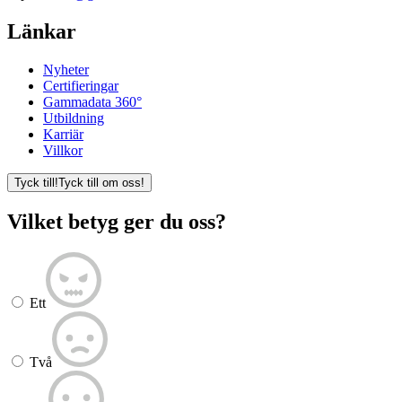
Länkar
Nyheter
Certifieringar
Gammadata 360°
Utbildning
Karriär
Villkor
Tyck till!
Tyck till om oss!
Vilket betyg ger du oss?
Ett
Två