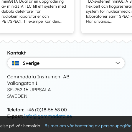
miniGITA Dual är en uppgradering
TLC-systemet miniGITA Si
av miniGITA TLC till ett system med
flexibelt och högprestera
dubbla detektorer för
system för nuklearmedici
radiokemilaboratorier och
laboratorier samt SPECT-
PET/SPECT. Tll exempel kan den...
Här används...
Kontakt
Sverige
Gammadata Instrument AB
Vallongatan 1
SE-752 16 UPPSALA
SWEDEN
Telefon:
+46 (0)18-56 68 00
E-post:
info@gammadata.se
velse på vår hemsida.
Läs mer om vår hantering av personuppgifter