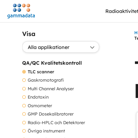
Hoppa
Radioaktivite
till
huvudinnehållt
Visa
H
T
Välj applikation:
QA/QC Kvalitetskontroll
TLC scanner
Gaskromotografi
Multi Channel Analyser
Endotoxin
Osmometer
GMP Dosekalibratorer
Radio-HPLC och Detektorer
Övriga instrument