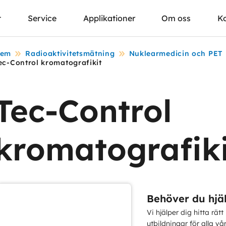
t
Service
Applikationer
Om oss
K
em
Radioaktivitetsmätning
Nuklearmedicin och PET
ec-Control kromatografikit
Tec-Control
kromatografiki
Behöver du hjä
Vi hjälper dig hitta rätt
utbildningar för alla vå