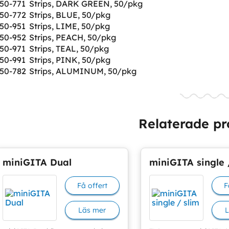
50-771
Strips, DARK GREEN, 50/pkg
50-772
Strips, BLUE, 50/pkg
50-951
Strips, LIME, 50/pkg
50-952
Strips, PEACH, 50/pkg
50-971
Strips, TEAL, 50/pkg
50-991
Strips, PINK, 50/pkg
50-782
Strips, ALUMINUM, 50/pkg
Relaterade pr
miniGITA Dual
miniGITA single 
Få offert
F
Läs mer
L