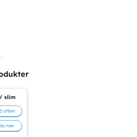
odukter
/ slim
å offert
äs mer