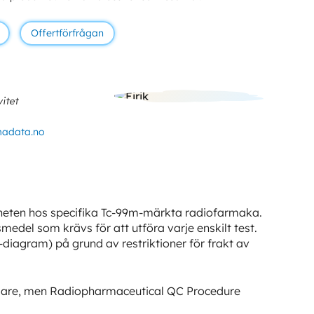
Offertförfrågan
itet
madata.no
nheten hos specifika Tc-99m-märkta radiofarmaka.
del som krävs för att utföra varje enskilt test.
iagram) på grund av restriktioner för frakt av
llare, men Radiopharmaceutical QC Procedure