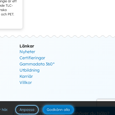
ngle är ett
nde TLC-
nska
 och PET.
Länkar
Nyheter
Certifieringar
Gammadata 360°
Utbildning
Karriär
Villkor
 här.
Anpassa
Godkänn alla
Tyck till om oss!
Behöver du hjälp?