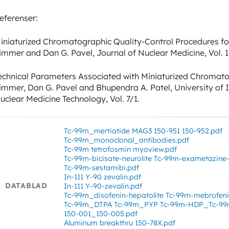
eferenser:
iniaturized Chromatographic Quality-Control Procedures fo
immer and Dan G. Pavel, Journal of Nuclear Medicine, Vol. 18
echnical Parameters Associated with Miniaturized Chromato
immer, Dan G. Pavel and Bhupendra A. Patel, University of Ill
uclear Medicine Technology, Vol. 7/1.
Tc-99m_mertiatide MAG3 150-951 150-952.pdf
Tc-99m_monoclonal_antibodies.pdf
Tc-99m tetrofosmin myoview.pdf
Tc-99m-bicisate-neurolite Tc-99m-exametazine-
Tc-99m-sestamibi.pdf
In-111 Y-90 zevalin.pdf
DATABLAD
In-111 Y-90-zevalin.pdf
Tc-99m_disofenin-hepatolite Tc-99m-mebrofeni
Tc-99m_DTPA Tc-99m_PYP Tc-99m-HDP_Tc-9
150-001_150-005.pdf
Aluminum breakthru 150-78X.pdf