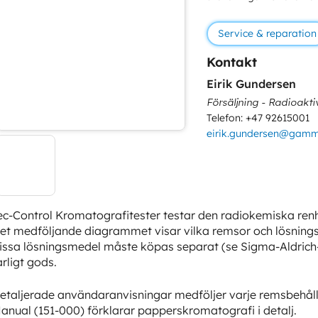
Service & reparation
Kontakt
Eirik Gundersen
Försäljning - Radioaktiv
Telefon: +47 92615001
eirik.gundersen@gam
ec-Control Kromatografitester testar den radiokemiska re
et medföljande diagrammet visar vilka remsor och lösningsme
issa lösningsmedel måste köpas separat (se Sigma-Aldrich-d
arligt gods.
etaljerade användaranvisningar medföljer varje remsbehå
anual (151-000) förklarar papperskromatografi i detalj.