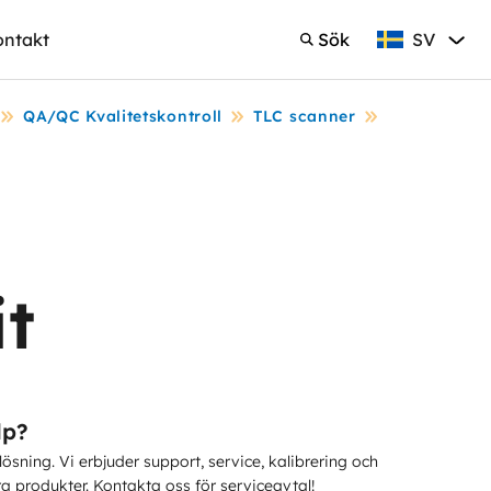
SV
ontakt
Sök
Svenska
Sök
QA/QC Kvalitetskontroll
TLC scanner
t
lp?
 lösning. Vi erbjuder support, service, kalibrering och
ra produkter. Kontakta oss för serviceavtal!