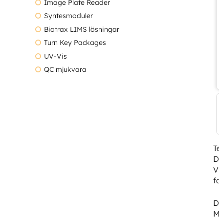
Image Plate Reader
Syntesmoduler
Biotrax LIMS lösningar
Turn Key Packages
UV-Vis
QC mjukvara
T
D
V
f
D
M