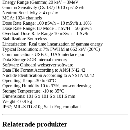
Energy Range (Gamma) 20 keV – 3MeV
Gamma Sensitivity (Cs-137) 1610 cps/μSv/h
Neutron Sensitivity > 4 cps/nv
MCA: 1024 channels
Dose Rate Range: 100 nSv/h – 10 mSv/h ± 10%
Dose Rate Range: ID Mode 1 nSv/H – 50 μSv/h
Overload Dose Rate Range 10 mSv/h – 1 Sv/h
Stabilization: Sourceless
Linearization: Real time linearization of gamma energy
Typical Resolution: ≤ 7% FWHM at 662 keV (20°C)
Communications USB-C, UAS interface port
Data Storage 8GB internal memory
Software Onboard webserver software
Data File Format According to ANSI N42.42
Nuclide Identification According to ANSI N42.42
Operating Temp: -30 to 60°C
Operating Humidity 10 to 93%, non-condensing
Storage Temperature: -10 to 35°C
Dimensions: 101.6 x 101.6 x 101.6 mm
Weight ≤ 0.9 kg
IP67; MIL-STD 810g Salt / Fog compliant
Relaterade produkter