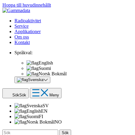
Hoppa till huvudinnehållt
Radioaktivitet
Service
Applikationer
Om oss
Kontakt
Språkval:
English
Suomi
Norsk Bokmål
Svenska
Sök
Sök
Meny
Svenska
SV
English
EN
Suomi
FI
Norsk Bokmål
NO
Sök