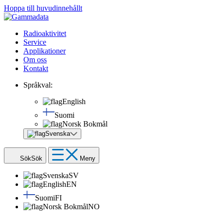
Hoppa till huvudinnehållt
Radioaktivitet
Service
Applikationer
Om oss
Kontakt
Språkval:
English
Suomi
Norsk Bokmål
Svenska
Sök
Sök
Meny
Svenska
SV
English
EN
Suomi
FI
Norsk Bokmål
NO