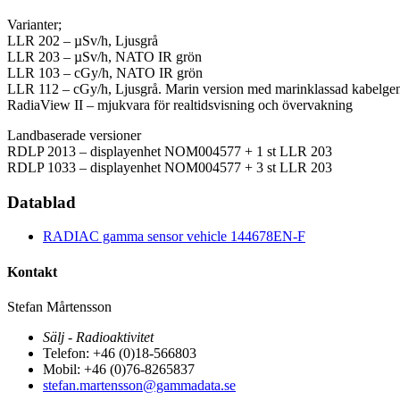
Varianter;
LLR 202 – µSv/h, Ljusgrå
LLR 203 – µSv/h, NATO IR grön
LLR 103 – cGy/h, NATO IR grön
LLR 112 – cGy/h, Ljusgrå. Marin version med marinklassad kabelge
RadiaView II – mjukvara för realtidsvisning och övervakning
Landbaserade versioner
RDLP 2013 – displayenhet NOM004577 + 1 st LLR 203
RDLP 1033 – displayenhet NOM004577 + 3 st LLR 203
Datablad
RADIAC gamma sensor vehicle 144678EN-F
Kontakt
Stefan Mårtensson
Sälj - Radioaktivitet
Telefon: +46 (0)18-566803
Mobil: +46 (0)76-8265837
stefan.martensson@gammadata.se