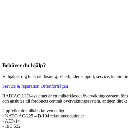
Behöver du hjälp?
Vi hjälper dig hitta rätt lösning. Vi erbjuder support, service, kalibrer
Service & reparation
Offertförfrågan
RADIAC LLR-systemet är ett militärklassat övervakningssystem för g
och anslutas till fordonets centralt övervakningssystem, antigen direkt 
Uppfyller de militära kraven enligt;
• NATO AC/225 – D/104 rekommendationer
• AEP-14
• IEC 532