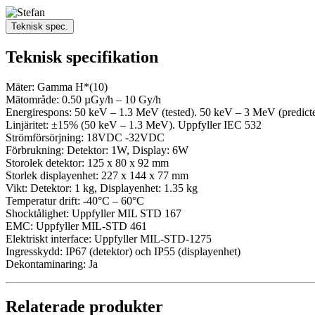
Teknisk spec.
Teknisk specifikation
Mäter: Gamma H*(10)
Mätområde: 0.50 µGy/h – 10 Gy/h
Energirespons: 50 keV – 1.3 MeV (tested). 50 keV – 3 MeV (predict
Linjäritet: ±15% (50 keV – 1.3 MeV). Uppfyller IEC 532
Strömförsörjning: 18VDC -32VDC
Förbrukning: Detektor: 1W, Display: 6W
Storolek detektor: 125 x 80 x 92 mm
Storlek displayenhet: 227 x 144 x 77 mm
Vikt: Detektor: 1 kg, Displayenhet: 1.35 kg
Temperatur drift: -40°C – 60°C
Shocktålighet: Uppfyller MIL STD 167
EMC: Uppfyller MIL-STD 461
Elektriskt interface: Uppfyller MIL-STD-1275
Ingresskydd: IP67 (detektor) och IP55 (displayenhet)
Dekontaminaring: Ja
Relaterade produkter