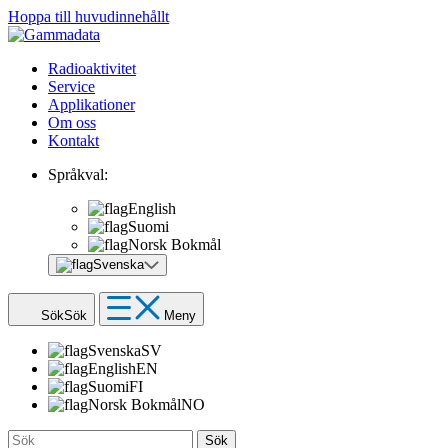
Hoppa till huvudinnehållt
Radioaktivitet
Service
Applikationer
Om oss
Kontakt
Språkval:
English
Suomi
Norsk Bokmål
Svenska
Sök
Sök
Meny
Svenska
SV
English
EN
Suomi
FI
Norsk Bokmål
NO
Sök