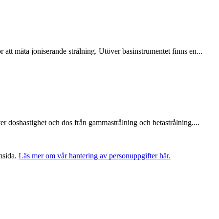
att mäta joniserande strålning. Utöver basinstrumentet finns en...
r doshastighet och dos från gammastrålning och betastrålning....
msida.
Läs mer om vår hantering av personuppgifter här.