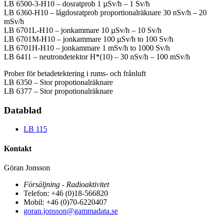
LB 6500-3-H10 – dosratprob 1 µSv/h – 1 Sv/h
LB 6360-H10 – lågdosratprob proportionalräknare 30 nSv/h – 20
mSv/h
LB 6701L-H10 – jonkammare 10 µSv/h – 10 Sv/h
LB 6701M-H10 – jonkammare 100 µSv/h to 100 Sv/h
LB 6701H-H10 – jonkammare 1 mSv/h to 1000 Sv/h
LB 6411 – neutrondetektor H*(10) – 30 nSv/h – 100 mSv/h
Prober för betadetektering i rums- och frånluft
LB 6350 – Stor propotionalräknare
LB 6377 – Stor propotionalräknare
Datablad
LB 115
Kontakt
Göran Jonsson
Försäljning - Radioaktivitet
Telefon: +46 (0)18-566820
Mobil: +46 (0)70-6220407
goran.jonsson@gammadata.se