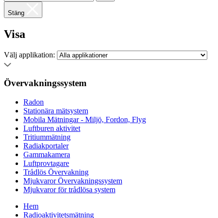
Stäng
Visa
Välj applikation:
Övervakningssystem
Radon
Stationära mätsystem
Mobila Mätningar - Miljö, Fordon, Flyg
Luftburen aktivitet
Tritiummätning
Radiakportaler
Gammakamera
Luftprovtagare
Trådlös Övervakning
Mjukvaror Övervakningssystem
Mjukvaror för trådlösa system
Hem
Radioaktivitetsmätning