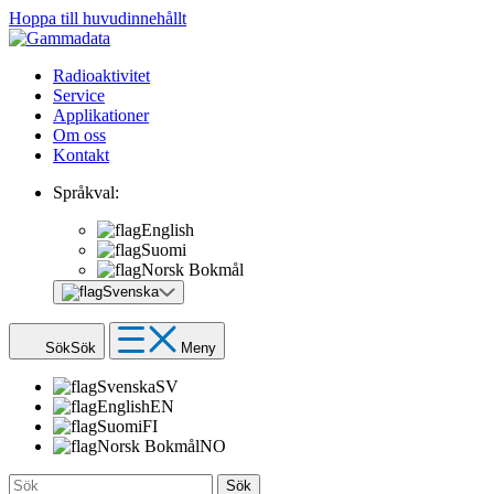
Hoppa till huvudinnehållt
Radioaktivitet
Service
Applikationer
Om oss
Kontakt
Språkval:
English
Suomi
Norsk Bokmål
Svenska
Sök
Sök
Meny
Svenska
SV
English
EN
Suomi
FI
Norsk Bokmål
NO
Sök