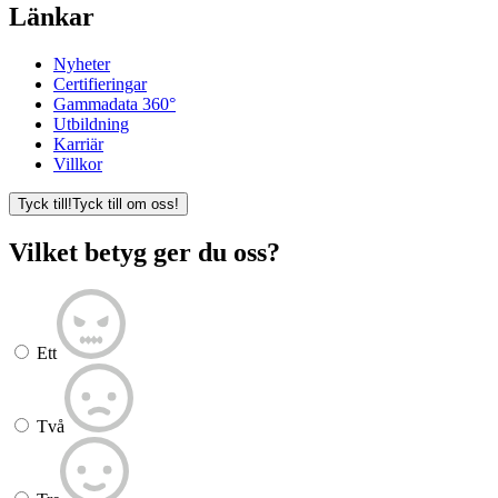
Länkar
Nyheter
Certifieringar
Gammadata 360°
Utbildning
Karriär
Villkor
Tyck till!
Tyck till om oss!
Vilket betyg ger du oss?
Ett
Två