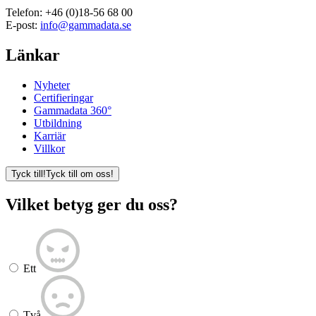
Telefon:
+46 (0)18-56 68 00
E-post:
info@gammadata.se
Länkar
Nyheter
Certifieringar
Gammadata 360°
Utbildning
Karriär
Villkor
Tyck till!
Tyck till om oss!
Vilket betyg ger du oss?
Ett
Två