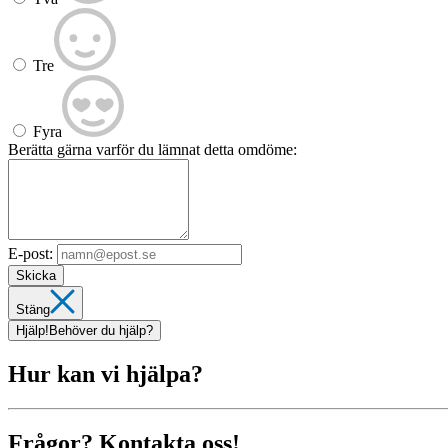
Tre
Fyra
Berätta gärna varför du lämnat detta omdöme:
E-post:
Skicka
Stäng
Hjälp!
Behöver du hjälp?
Hur kan vi hjälpa?
Frågor? Kontakta oss!