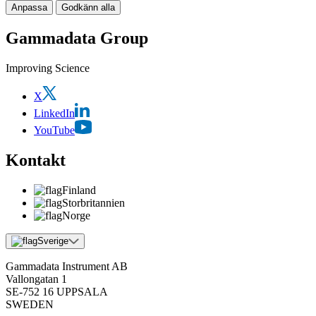
Anpassa
Godkänn alla
Gammadata Group
Improving Science
X
LinkedIn
YouTube
Kontakt
Finland
Storbritannien
Norge
Sverige
Gammadata Instrument AB
Vallongatan 1
SE-752 16 UPPSALA
SWEDEN