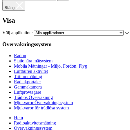
Stäng
Visa
Välj applikation:
Övervakningssystem
Radon
Stationära mätsystem
Mobila Mätningar - Miljö, Fordon, Flyg
Luftburen aktivitet
Tritiummätning
Radiakportaler
Gammakamera
Luftprovtagare
Trådlös Övervakning
Mjukvaror Övervakningssystem
Mjukvaror för trådlösa system
Hem
Radioaktivitetsmätning
Övervakningssystem