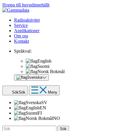
Hoppa till huvudinnehållt
Radioaktivitet
Service
Applikationer
Om oss
Kontakt
Språkval:
English
Suomi
Norsk Bokmål
Svenska
Sök
Sök
Meny
Svenska
SV
English
EN
Suomi
FI
Norsk Bokmål
NO
Sök