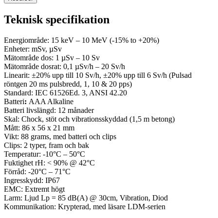
Teknisk specifikation
Energiområde: 15 keV – 10 MeV (-15% to +20%)
Enheter: mSv, µSv
Mätområde dos: 1 µSv – 10 Sv
Mätområde dosrat: 0,1 µSv/h – 20 Sv/h
Linearit: ±20% upp till 10 Sv/h, ±20% upp till 6 Sv/h (Pulsad
röntgen 20 ms pulsbredd, 1, 10 & 20 pps)
Standard: IEC 61526Ed. 3, ANSI 42.20
Batteri
:
AAA Alkaline
Batteri livslängd: 12 månader
Skal: Chock, stöt och vibrationsskyddad (1,5 m betong)
Mått: 86 x 56 x 21 mm
Vikt: 88 grams, med batteri och clips
Clips: 2 typer, fram och bak
Temperatur: -10°C – 50°C
Fuktighet rH: < 90% @ 42°C
Förråd: -20°C – 71°C
Ingresskydd: IP67
EMC: Extremt högt
Larm: Ljud Lp = 85 dB(A) @ 30cm, Vibration, Diod
Kommunikation: Krypterad, med läsare LDM-serien