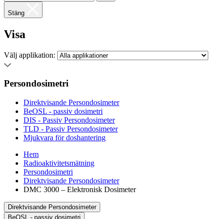
Stäng
Visa
Välj applikation:
Persondosimetri
Direktvisande Persondosimeter
BeOSL - passiv dosimetri
DIS - Passiv Persondosimeter
TLD - Passiv Persondosimeter
Mjukvara för doshantering
Hem
Radioaktivitetsmätning
Persondosimetri
Direktvisande Persondosimeter
DMC 3000 – Elektronisk Dosimeter
Direktvisande Persondosimeter
BeOSL - passiv dosimetri