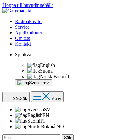
Hoppa till huvudinnehållt
Radioaktivitet
Service
Applikationer
Om oss
Kontakt
Språkval:
English
Suomi
Norsk Bokmål
Svenska
Sök
Sök
Meny
Svenska
SV
English
EN
Suomi
FI
Norsk Bokmål
NO
Sök