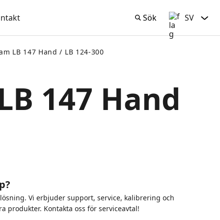
ntakt
Sök
SV
Sök
Svenska
ram LB 147 Hand / LB 124-300
 LB 147 Hand
p?
t lösning. Vi erbjuder support, service, kalibrering och
ra produkter. Kontakta oss för serviceavtal!