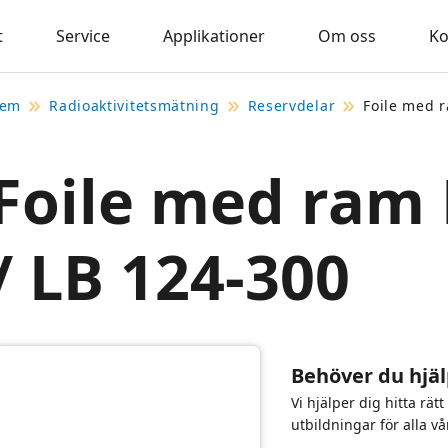
t
Service
Applikationer
Om oss
Ko
em
Radioaktivitetsmätning
Reservdelar
Foile med 
Foile med ram
/ LB 124-300
Behöver du hjäl
Vi hjälper dig hitta rät
utbildningar för alla vå