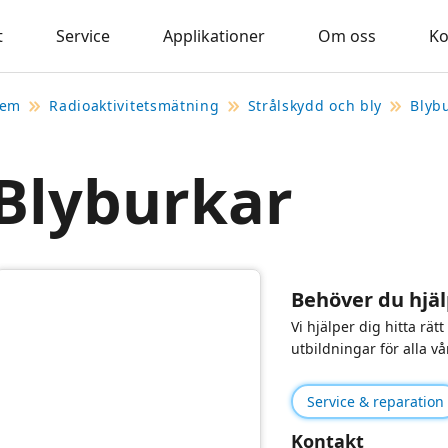
t
Service
Applikationer
Om oss
Ko
em
Radioaktivitetsmätning
Strålskydd och bly
Blyb
Blyburkar
Behöver du hjäl
Vi hjälper dig hitta rät
utbildningar för alla vå
Service & reparation
Kontakt