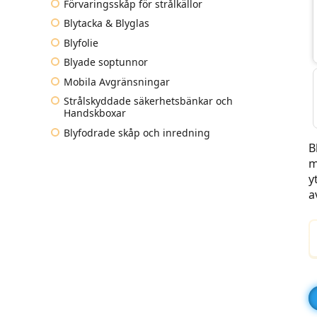
Förvaringsskåp för strålkällor
Blytacka & Blyglas
Blyfolie
Blyade soptunnor
Mobila Avgränsningar
Strålskyddade säkerhetsbänkar och
Handskboxar
Blyfodrade skåp och inredning
B
m
y
a