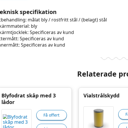
eknisk specifikation
tbehandling: målat bly / rostfritt stål / (belagt) stål
kärmmaterial: bly
kärmtjocklek: Specificeras av kund
ttermått: Specificeras av kund
nnermått: Specificeras av kund
Relaterade pr
Blyfodrat skåp med 3
Vialstrålskydd
lådor
F
Få offert