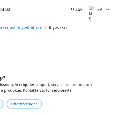
ntakt
Sök
SV
Sök
Svenska
urkar och blybehållare
Blyburkar
p?
t lösning. Vi erbjuder support, service, kalibrering och
ra produkter. Kontakta oss för serviceavtal!
Offertförfrågan