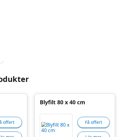
odukter
Blyfilt 80 x 40 cm
å offert
Få offert
Läs mer
Läs mer