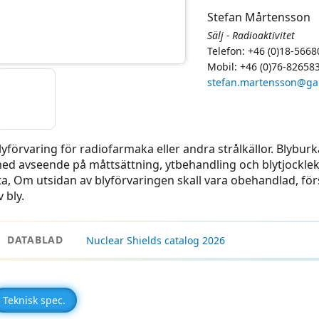
Stefan Mårtensson
Sälj - Radioaktivitet
Telefon: +46 (0)18-5668
Mobil: +46 (0)76-82658
stefan.martensson@g
lyförvaring för radiofarmaka eller andra strålkällor. Blybu
ed avseende på måttsättning, ytbehandling och blytjocklek.
ta, Om utsidan av blyförvaringen skall vara obehandlad, för
v bly.
DATABLAD
Nuclear Shields catalog 2026
Teknisk spec.