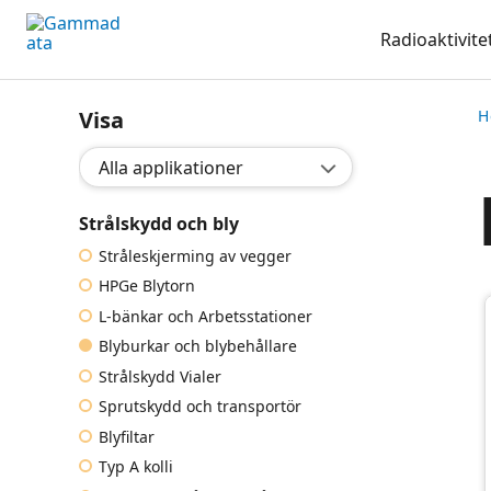
Hoppa
Radioaktivite
till
huvudinnehållt
Visa
H
Välj applikation:
Strålskydd och bly
Stråleskjerming av vegger
HPGe Blytorn
L-bänkar och Arbetsstationer
Blyburkar och blybehållare
Strålskydd Vialer
Sprutskydd och transportör
Blyfiltar
Typ A kolli