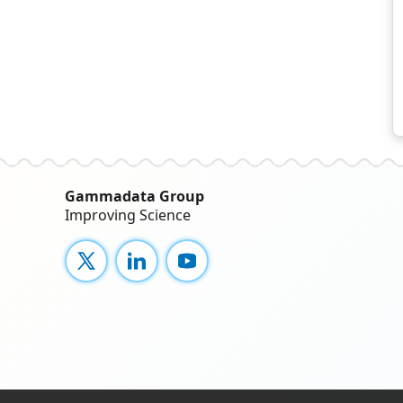
Gammadata Group
Improving Science
X
LinkedIn
YouTube