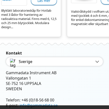
Läs mer
Blyklätt laboratorieskåp för Hotlab
Vialstrålskydd i volfram u
med 3 lådor för hantering av
med tjocklek 4 och 6 mm,
radioaktiva material. Finns med 6, 12,5
för enkel dekontaminerin
och 25 mm blytjocklek. Modulära
magnetiskt eller skjutbart l
design...
Kontakt
Sverige
Gammadata Instrument AB
Vallongatan 1
SE-752 16 UPPSALA
SWEDEN
Telefon:
+46 (0)18-56 68 00
E-post:
info@gammadata.se