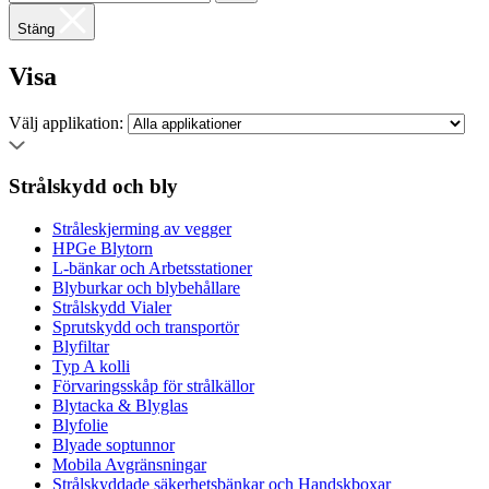
Stäng
Visa
Välj applikation:
Strålskydd och bly
Stråleskjerming av vegger
HPGe Blytorn
L-bänkar och Arbetsstationer
Blyburkar och blybehållare
Strålskydd Vialer
Sprutskydd och transportör
Blyfiltar
Typ A kolli
Förvaringsskåp för strålkällor
Blytacka & Blyglas
Blyfolie
Blyade soptunnor
Mobila Avgränsningar
Strålskyddade säkerhetsbänkar och Handskboxar