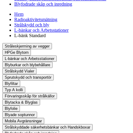
Blyfodrade skåp och inredning
Hem
Radioaktivitetsmätning
Strålskydd och bly
L-bänkar och Arbetsstationer
L-bänk Standard
Stråleskjerming av vegger
HPGe Blytorn
L-bänkar och Arbetsstationer
Blyburkar och blybehållare
Strålskydd Vialer
Sprutskydd och transportör
Blyfiltar
Typ A kolli
Förvaringsskåp för strålkällor
Blytacka & Blyglas
Blyfolie
Blyade soptunnor
Mobila Avgränsningar
Strålskyddade säkerhetsbänkar och Handskboxar