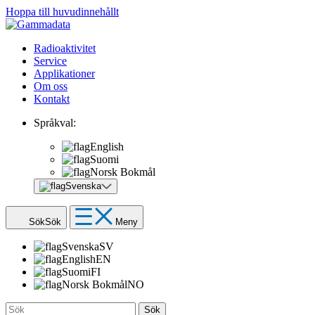
Hoppa till huvudinnehållt
Radioaktivitet
Service
Applikationer
Om oss
Kontakt
Språkval:
English
Suomi
Norsk Bokmål
Svenska
Sök
Sök
Meny
Svenska
SV
English
EN
Suomi
FI
Norsk Bokmål
NO
Sök