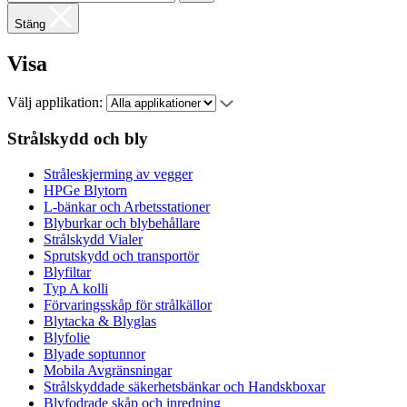
Stäng
Visa
Välj applikation:
Strålskydd och bly
Stråleskjerming av vegger
HPGe Blytorn
L-bänkar och Arbetsstationer
Blyburkar och blybehållare
Strålskydd Vialer
Sprutskydd och transportör
Blyfiltar
Typ A kolli
Förvaringsskåp för strålkällor
Blytacka & Blyglas
Blyfolie
Blyade soptunnor
Mobila Avgränsningar
Strålskyddade säkerhetsbänkar och Handskboxar
Blyfodrade skåp och inredning