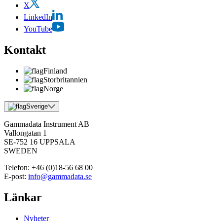
X
LinkedIn
YouTube
Kontakt
Finland
Storbritannien
Norge
Sverige
Gammadata Instrument AB
Vallongatan 1
SE-752 16 UPPSALA
SWEDEN
Telefon:
+46 (0)18-56 68 00
E-post:
info@gammadata.se
Länkar
Nyheter