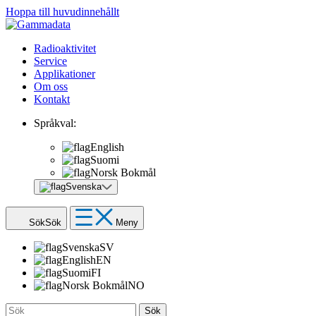
Hoppa till huvudinnehållt
Radioaktivitet
Service
Applikationer
Om oss
Kontakt
Språkval:
English
Suomi
Norsk Bokmål
Svenska
Sök
Sök
Meny
Svenska
SV
English
EN
Suomi
FI
Norsk Bokmål
NO
Sök