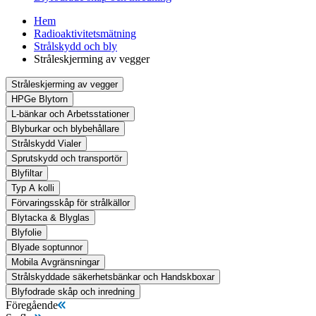
Hem
Radioaktivitetsmätning
Strålskydd och bly
Stråleskjerming av vegger
Stråleskjerming av vegger
HPGe Blytorn
L-bänkar och Arbetsstationer
Blyburkar och blybehållare
Strålskydd Vialer
Sprutskydd och transportör
Blyfiltar
Typ A kolli
Förvaringsskåp för strålkällor
Blytacka & Blyglas
Blyfolie
Blyade soptunnor
Mobila Avgränsningar
Strålskyddade säkerhetsbänkar och Handskboxar
Blyfodrade skåp och inredning
Föregående