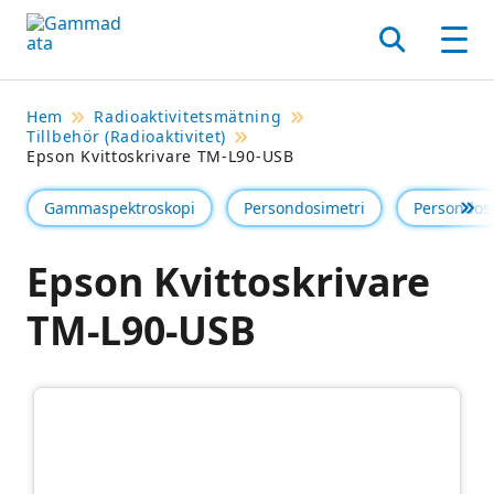
Hoppa
till
Sök
Men
huvudinnehållt
Hem
Radioaktivitetsmätning
Tillbehör (Radioaktivitet)
Epson Kvittoskrivare TM-L90-USB
Gammaspektroskopi
Persondosimetri
Persondosi
Se 
Epson Kvittoskrivare
TM-L90-USB