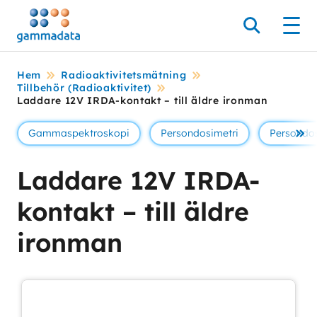
Hoppa
till
Sök
Men
huvudinnehållt
Hem
Radioaktivitetsmätning
Tillbehör (Radioaktivitet)
Laddare 12V IRDA-kontakt – till äldre ironman
Gammaspektroskopi
Persondosimetri
Persondos
Se 
Laddare 12V IRDA-
kontakt – till äldre
ironman