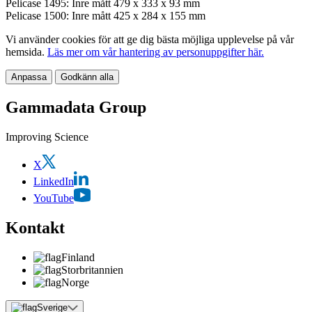
Pelicase 1495: Inre mått 479 x 333 x 93 mm
Pelicase 1500: Inre mått 425 x 284 x 155 mm
Vi använder cookies för att ge dig bästa möjliga upplevelse på vår
hemsida.
Läs mer om vår hantering av personuppgifter här.
Anpassa
Godkänn alla
Gammadata Group
Improving Science
X
LinkedIn
YouTube
Kontakt
Finland
Storbritannien
Norge
Sverige