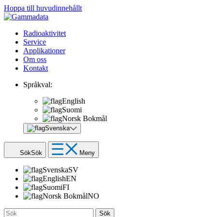
Hoppa till huvudinnehållt
Radioaktivitet
Service
Applikationer
Om oss
Kontakt
Språkval:
English
Suomi
Norsk Bokmål
Svenska
Sök
Sök
Meny
Svenska
SV
English
EN
Suomi
FI
Norsk Bokmål
NO
Sök