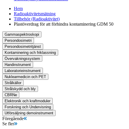
Hem
Radioaktivitetsmätning
Tillbehör (Radioaktivitet)
Plastöverdrag för att förhindra kontaminering GDM 50
Gammaspektroskopi
Persondosimetri
Persondosimetritjänst
Kontaminering och friklassning
Övervakningssystem
Handinstrument
Laboratorieinstrument
Nuklearmedicin och PET
Strålkällor
Strålskydd och bly
CBRNe
Elektronik och kraftmoduler
Forskning och Undervisning
Utförsäljning demoinstrument
Föregående
Se fler