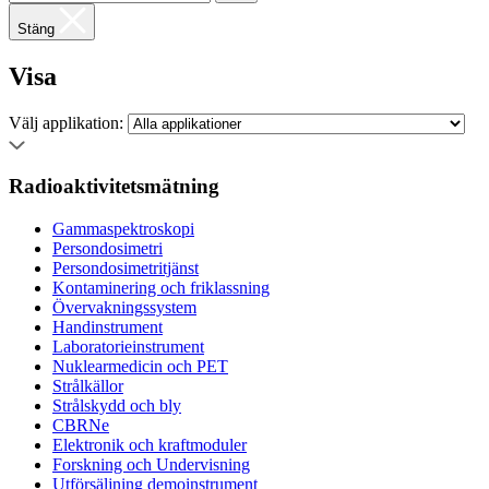
Stäng
Visa
Välj applikation:
Radioaktivitetsmätning
Gammaspektroskopi
Persondosimetri
Persondosimetritjänst
Kontaminering och friklassning
Övervakningssystem
Handinstrument
Laboratorieinstrument
Nuklearmedicin och PET
Strålkällor
Strålskydd och bly
CBRNe
Elektronik och kraftmoduler
Forskning och Undervisning
Utförsäljning demoinstrument