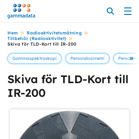
Hoppa
till
Sök
Men
huvudinnehållt
Hem
Radioaktivitetsmätning
Tillbehör (Radioaktivitet)
Skiva för TLD-Kort till IR-200
Gammaspektroskopi
Persondosimetri
Persondos
Se 
Skiva för TLD-Kort till
IR-200