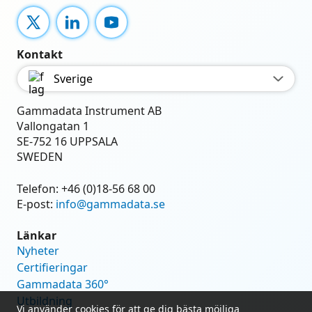
X
LinkedIn
YouTube
Kontakt
Sverige
Gammadata Instrument AB
Vallongatan 1
SE-752 16 UPPSALA
SWEDEN
Telefon:
+46 (0)18-56 68 00
E-post:
info@gammadata.se
Länkar
Nyheter
Certifieringar
Gammadata 360°
Utbildning
Vi använder cookies för att ge dig bästa möjliga