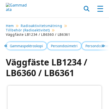
Hoppa
till
Sök
Men
huvudinnehållt
Hem
Radioaktivitetsmätning
Tillbehör (Radioaktivitet)
Väggfäste LB1234 / LB6360 / LB6361
Gammaspektroskopi
Persondosimetri
Persondosimet
Föregående
Se 
Väggfäste LB1234 /
LB6360 / LB6361