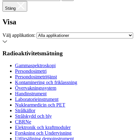
Stäng
Visa
Välj applikation:
Radioaktivitetsmätning
Gammaspektroskopi
Persondosimetri
Persondosimetritjänst
Kontaminering och friklassning
Övervakningssystem
Handinstrument
Laboratorieinstrument
Nuklearmedicin och PET
Strålkällor
Strålskydd och bly
CBRNe
Elektronik och kraftmoduler
Forskning och Undervisning
Utförsäljning demoinstrument