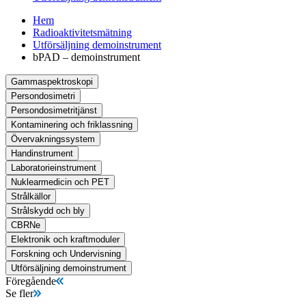
Hem
Radioaktivitetsmätning
Utförsäljning demoinstrument
bPAD – demoinstrument
Gammaspektroskopi
Persondosimetri
Persondosimetritjänst
Kontaminering och friklassning
Övervakningssystem
Handinstrument
Laboratorieinstrument
Nuklearmedicin och PET
Strålkällor
Strålskydd och bly
CBRNe
Elektronik och kraftmoduler
Forskning och Undervisning
Utförsäljning demoinstrument
Föregående
Se fler