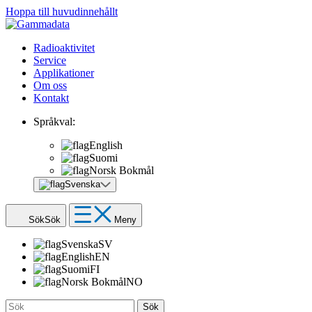
Hoppa till huvudinnehållt
Radioaktivitet
Service
Applikationer
Om oss
Kontakt
Språkval:
English
Suomi
Norsk Bokmål
Svenska
Sök
Sök
Meny
Svenska
SV
English
EN
Suomi
FI
Norsk Bokmål
NO
Sök