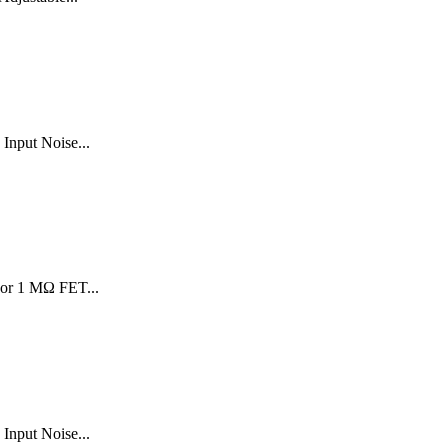
Input Noise...
 or 1 MΩ FET...
Input Noise...