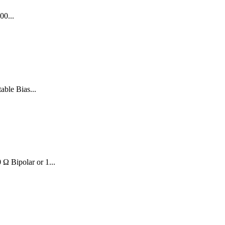
00...
ble Bias...
Ω Bipolar or 1...