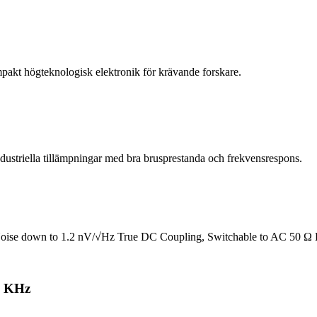
kt högteknologisk elektronik för krävande forskare.
dustriella tillämpningar med bra brusprestanda och frekvensrespons.
oise down to 1.2 nV/√Hz True DC Coupling, Switchable to AC 50 Ω Bi
00 KHz