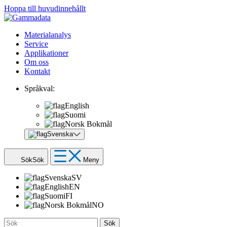
Hoppa till huvudinnehållt
Materialanalys
Service
Applikationer
Om oss
Kontakt
Språkval:
English
Suomi
Norsk Bokmål
Svenska
Sök
Sök
Meny
Svenska
SV
English
EN
Suomi
FI
Norsk Bokmål
NO
Sök