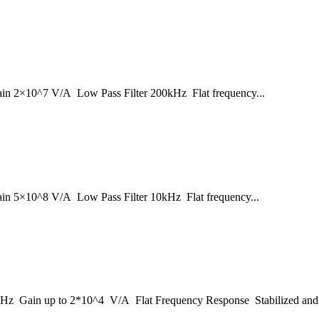
ain 2×10^7 V/A Low Pass Filter 200kHz Flat frequency...
in 5×10^8 V/A Low Pass Filter 10kHz Flat frequency...
z Gain up to 2*10^4 V/A Flat Frequency Response Stabilized and A