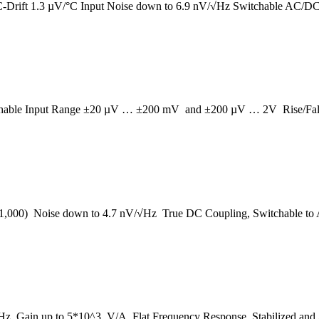
-Drift 1.3 µV/°C Input Noise down to 6.9 nV/√Hz Switchable AC/DC
chable Input Range ±20 µV … ±200 mV and ±200 µV … 2V Rise/Fall
x 1,000) Noise down to 4.7 nV/√Hz True DC Coupling, Switchable to
z Gain up to 5*10^3 V/A Flat Frequency Response Stabilized and A