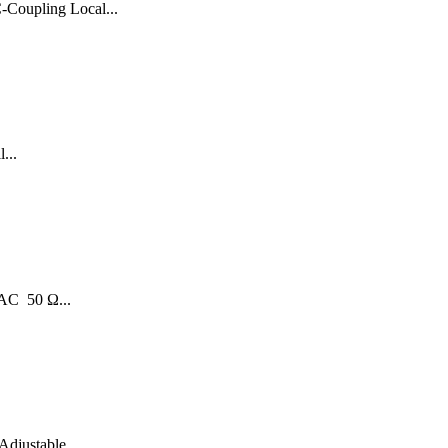
-Coupling Local...
...
 AC 50 Ω...
djustable...