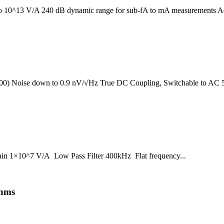
to 10^13 V/A 240 dB dynamic range for sub-fA to mA measurements Adj
00) Noise down to 0.9 nV/√Hz True DC Coupling, Switchable to AC 50
ain 1×10^7 V/A Low Pass Filter 400kHz Flat frequency...
Ohms