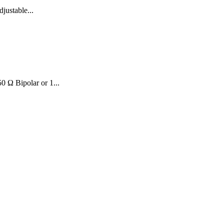
ustable...
 Ω Bipolar or 1...