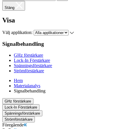
Stäng
Visa
Välj applikation:
Signalbehandling
GHz förstärkare
Lock-In Förstärkare
Spänningsförstärkare
Strömförstärkare
Hem
Materialanalys
Signalbehandling
GHz förstärkare
Lock-In Förstärkare
Spänningsförstärkare
Strömförstärkare
Föregående