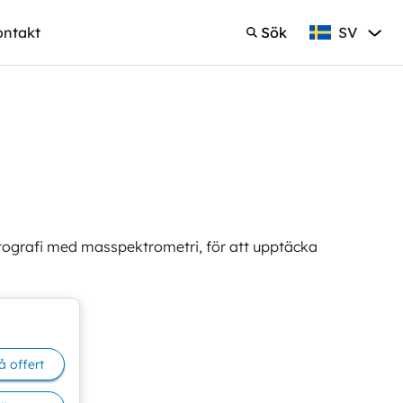
SV
ontakt
Sök
Svenska
Sök
grafi med masspektrometri, för att upptäcka
å offert