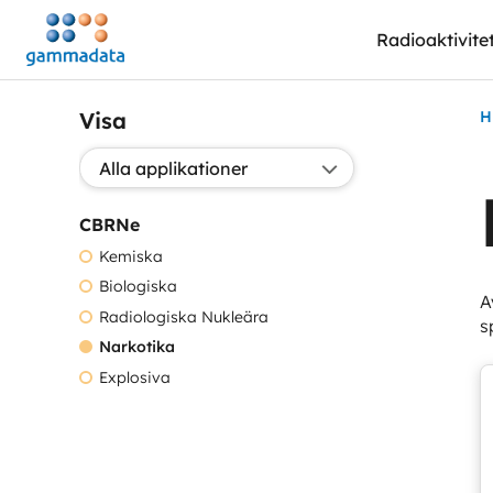
Hoppa
Radioaktivite
till
huvudinnehållt
Visa
H
Välj applikation:
CBRNe
Kemiska
Biologiska
A
Radiologiska Nukleära
s
Narkotika
Explosiva