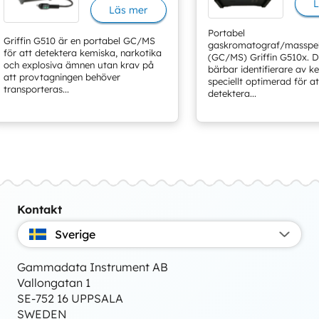
L
Läs mer
Portabel
Griffin G510 är en portabel GC/MS
gaskromatograf/masspe
för att detektera kemiska, narkotika
(GC/MS) Griffin G510x. D
och explosiva ämnen utan krav på
bärbar identifierare av ke
att provtagningen behöver
speciellt optimerad för at
transporteras...
detektera...
Kontakt
Sverige
Gammadata Instrument AB
Vallongatan 1
SE-752 16 UPPSALA
SWEDEN