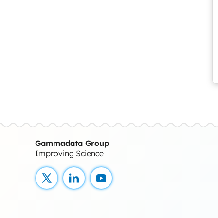
Gammadata Group
Improving Science
X
LinkedIn
YouTube