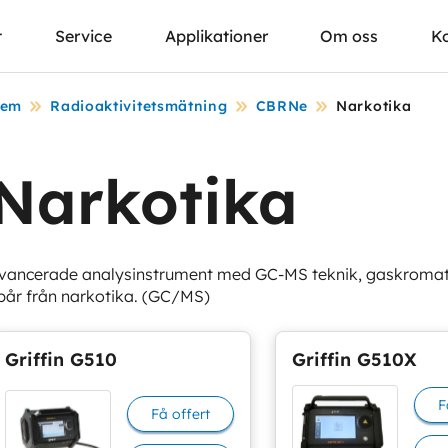
t
Service
Applikationer
Om oss
K
em
Radioaktivitetsmätning
CBRNe
Narkotika
Narkotika
vancerade analysinstrument med GC-MS teknik, gaskromato
pår från narkotika. (GC/MS)
Griffin G510
Griffin G510X
F
Få offert