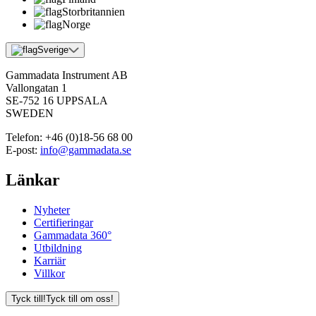
Storbritannien
Norge
Sverige
Gammadata Instrument AB
Vallongatan 1
SE-752 16 UPPSALA
SWEDEN
Telefon:
+46 (0)18-56 68 00
E-post:
info@gammadata.se
Länkar
Nyheter
Certifieringar
Gammadata 360°
Utbildning
Karriär
Villkor
Tyck till!
Tyck till om oss!