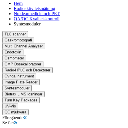
Hem
Radioaktivitetsmätning
Nuklearmedicin och PET
QA/QC Kvalitetskontroll
Syntesmoduler
TLC scanner
Gaskromotografi
Multi Channel Analyser
Endotoxin
Osmometer
GMP Dosekalibratorer
Radio-HPLC och Detektorer
Övriga instrument
Image Plate Reader
Syntesmoduler
Biotrax LIMS lösningar
Turn Key Packages
UV-Vis
QC mjukvara
Föregående
Se fler