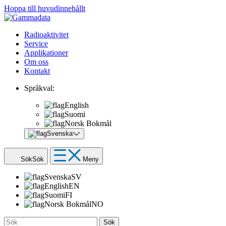
Hoppa till huvudinnehållt
Radioaktivitet
Service
Applikationer
Om oss
Kontakt
Språkval:
English
Suomi
Norsk Bokmål
Svenska
Sök
Sök
Meny
Svenska
SV
English
EN
Suomi
FI
Norsk Bokmål
NO
Sök