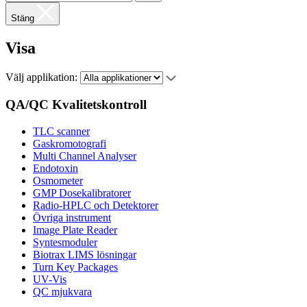
Stäng
Visa
Välj applikation:
QA/QC Kvalitetskontroll
TLC scanner
Gaskromotografi
Multi Channel Analyser
Endotoxin
Osmometer
GMP Dosekalibratorer
Radio-HPLC och Detektorer
Övriga instrument
Image Plate Reader
Syntesmoduler
Biotrax LIMS lösningar
Turn Key Packages
UV-Vis
QC mjukvara