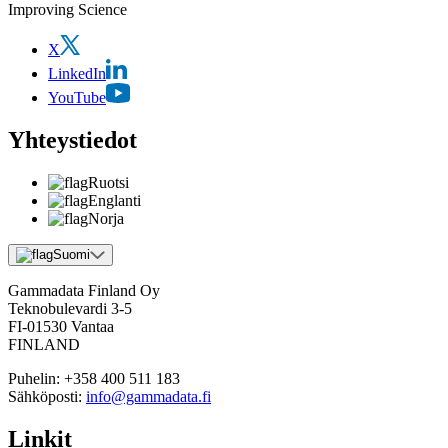
Improving Science
X
LinkedIn
YouTube
Yhteystiedot
Ruotsi
Englanti
Norja
Suomi
Gammadata Finland Oy
Teknobulevardi 3-5
FI-01530 Vantaa
FINLAND
Puhelin:
+358 400 511 183
Sähköposti:
info@gammadata.fi
Linkit