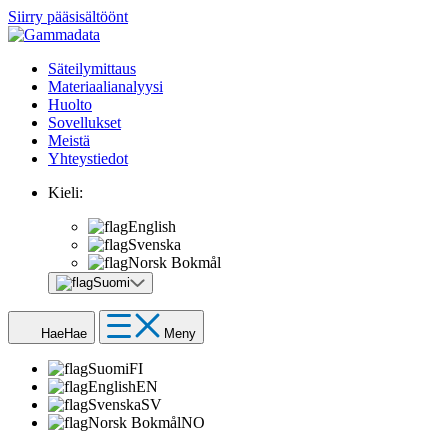
Siirry pääsisältöönt
Säteilymittaus
Materiaalianalyysi
Huolto
Sovellukset
Meistä
Yhteystiedot
Kieli:
English
Svenska
Norsk Bokmål
Suomi
Hae
Hae
Meny
Suomi
FI
English
EN
Svenska
SV
Norsk Bokmål
NO