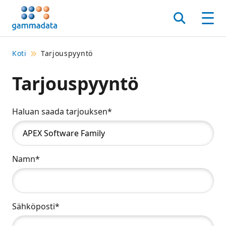
Siirry
pääsisältöönt
Hae
Men
Koti
Tarjouspyyntö
Tarjouspyyntö
Haluan saada tarjouksen*
Namn*
Sähköposti*