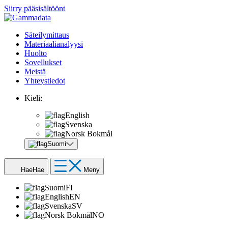
Siirry pääsisältöönt
Säteilymittaus
Materiaalianalyysi
Huolto
Sovellukset
Meistä
Yhteystiedot
Kieli:
English
Svenska
Norsk Bokmål
Suomi
Hae
Hae
Meny
Suomi
FI
English
EN
Svenska
SV
Norsk Bokmål
NO