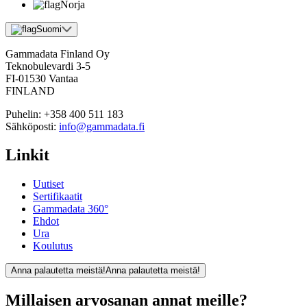
Norja
Suomi
Gammadata Finland Oy
Teknobulevardi 3-5
FI-01530 Vantaa
FINLAND
Puhelin:
+358 400 511 183
Sähköposti:
info@gammadata.fi
Linkit
Uutiset
Sertifikaatit
Gammadata 360°
Ehdot
Ura
Koulutus
Anna palautetta meistä!
Anna palautetta meistä!
Millaisen arvosanan annat meille?