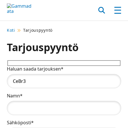
Siirry
pääsisältöönt
Hae
Men
Koti
Tarjouspyyntö
Tarjouspyyntö
Haluan saada tarjouksen*
Namn*
Sähköposti*