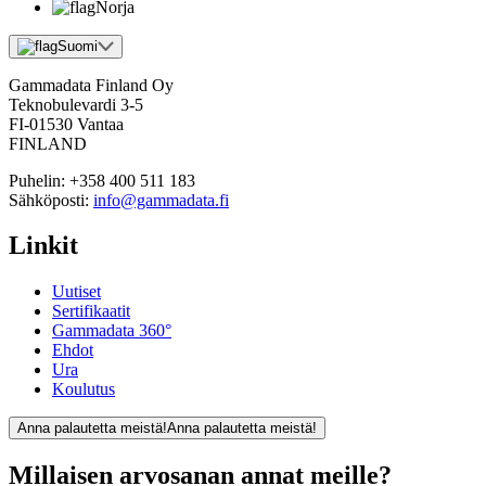
Norja
Suomi
Gammadata Finland Oy
Teknobulevardi 3-5
FI-01530 Vantaa
FINLAND
Puhelin:
+358 400 511 183
Sähköposti:
info@gammadata.fi
Linkit
Uutiset
Sertifikaatit
Gammadata 360°
Ehdot
Ura
Koulutus
Anna palautetta meistä!
Anna palautetta meistä!
Millaisen arvosanan annat meille?