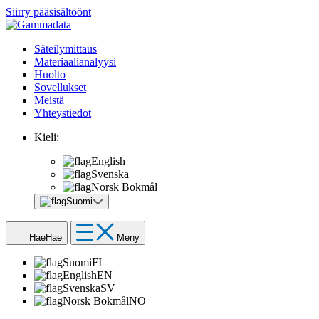
Siirry pääsisältöönt
Säteilymittaus
Materiaalianalyysi
Huolto
Sovellukset
Meistä
Yhteystiedot
Kieli:
English
Svenska
Norsk Bokmål
Suomi
Hae
Hae
Meny
Suomi
FI
English
EN
Svenska
SV
Norsk Bokmål
NO