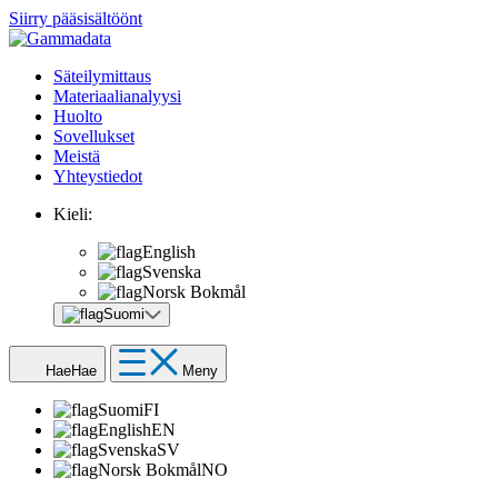
Siirry pääsisältöönt
Säteilymittaus
Materiaalianalyysi
Huolto
Sovellukset
Meistä
Yhteystiedot
Kieli:
English
Svenska
Norsk Bokmål
Suomi
Hae
Hae
Meny
Suomi
FI
English
EN
Svenska
SV
Norsk Bokmål
NO