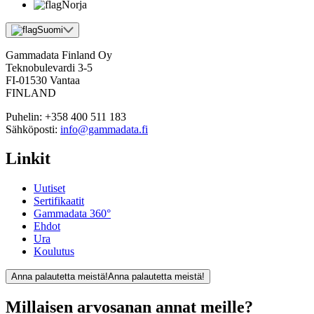
Norja
Suomi
Gammadata Finland Oy
Teknobulevardi 3-5
FI-01530 Vantaa
FINLAND
Puhelin:
+358 400 511 183
Sähköposti:
info@gammadata.fi
Linkit
Uutiset
Sertifikaatit
Gammadata 360°
Ehdot
Ura
Koulutus
Anna palautetta meistä!
Anna palautetta meistä!
Millaisen arvosanan annat meille?