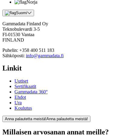
Norja
Suomi
Gammadata Finland Oy
Teknobulevardi 3-5
FI-01530 Vantaa
FINLAND
Puhelin:
+358 400 511 183
Sähköposti:
info@gammadata.fi
Linkit
Uutiset
Sertifikaatit
Gammadata 360°
Ehdot
Ura
Koulutus
Anna palautetta meistä!
Anna palautetta meistä!
Millaisen arvosanan annat meille?