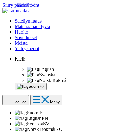
Siirry pääsisältöönt
Säteilymittaus
Materiaalianalyysi
Huolto
Sovellukset
Meistä
Yhteystiedot
Kieli:
English
Svenska
Norsk Bokmål
Suomi
Hae
Hae
Meny
Suomi
FI
English
EN
Svenska
SV
Norsk Bokmål
NO