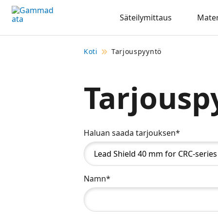
Siirry
Säteilymittaus
Mater
pääsisältöönt
Koti
Tarjouspyyntö
Tarjousp
Haluan saada tarjouksen*
Namn*