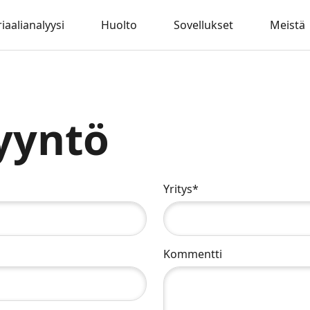
iaalianalyysi
Huolto
Sovellukset
Meistä
yyntö
Yritys*
Kommentti