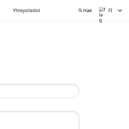
Yhteystiedot
Hae
FI
Hae
Suomi