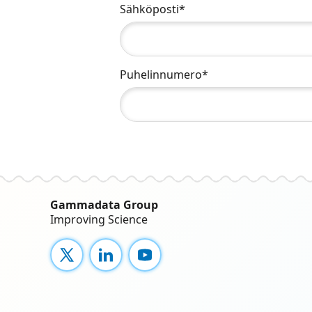
Sähköposti*
Puhelinnumero*
Gammadata Group
Improving Science
X
LinkedIn
YouTube