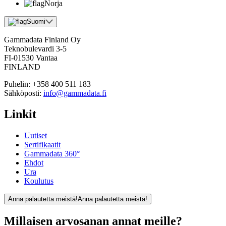
Norja
Suomi
Gammadata Finland Oy
Teknobulevardi 3-5
FI-01530 Vantaa
FINLAND
Puhelin:
+358 400 511 183
Sähköposti:
info@gammadata.fi
Linkit
Uutiset
Sertifikaatit
Gammadata 360°
Ehdot
Ura
Koulutus
Anna palautetta meistä!
Anna palautetta meistä!
Millaisen arvosanan annat meille?