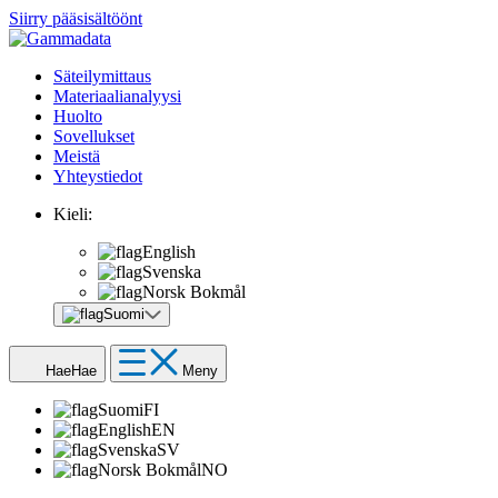
Siirry pääsisältöönt
Säteilymittaus
Materiaalianalyysi
Huolto
Sovellukset
Meistä
Yhteystiedot
Kieli:
English
Svenska
Norsk Bokmål
Suomi
Hae
Hae
Meny
Suomi
FI
English
EN
Svenska
SV
Norsk Bokmål
NO