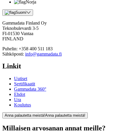
Norja
Suomi
Gammadata Finland Oy
Teknobulevardi 3-5
FI-01530 Vantaa
FINLAND
Puhelin:
+358 400 511 183
Sähköposti:
info@gammadata.fi
Linkit
Uutiset
Sertifikaatit
Gammadata 360°
Ehdot
Ura
Koulutus
Anna palautetta meistä!
Anna palautetta meistä!
Millaisen arvosanan annat meille?