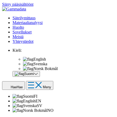
Siirry pääsisältöönt
Säteilymittaus
Materiaalianalyysi
Huolto
Sovellukset
Meistä
Yhteystiedot
Kieli:
English
Svenska
Norsk Bokmål
Suomi
Hae
Hae
Meny
Suomi
FI
English
EN
Svenska
SV
Norsk Bokmål
NO