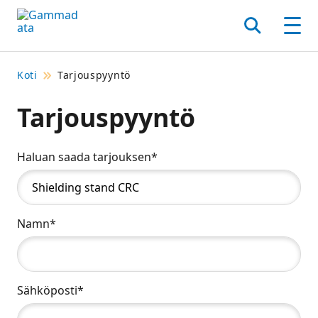
Siirry
pääsisältöönt
Hae
Men
Koti
Tarjouspyyntö
Tarjouspyyntö
Haluan saada tarjouksen*
Namn*
Sähköposti*