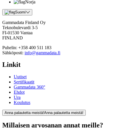
Norja
Suomi
Gammadata Finland Oy
Teknobulevardi 3-5
FI-01530 Vantaa
FINLAND
Puhelin:
+358 400 511 183
Sähköposti:
info@gammadata.fi
Linkit
Uutiset
Sertifikaatit
Gammadata 360°
Ehdot
Ura
Koulutus
Anna palautetta meistä!
Anna palautetta meistä!
Millaisen arvosanan annat meille?