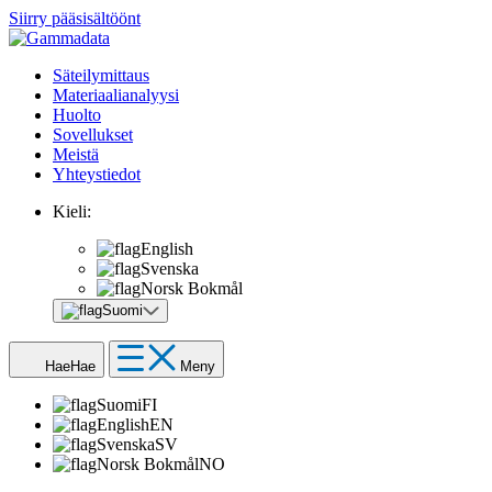
Siirry pääsisältöönt
Säteilymittaus
Materiaalianalyysi
Huolto
Sovellukset
Meistä
Yhteystiedot
Kieli:
English
Svenska
Norsk Bokmål
Suomi
Hae
Hae
Meny
Suomi
FI
English
EN
Svenska
SV
Norsk Bokmål
NO