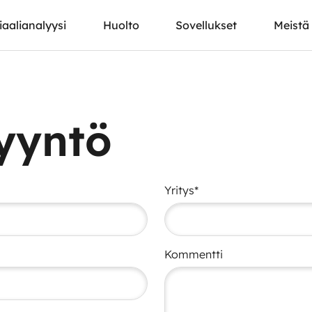
iaalianalyysi
Huolto
Sovellukset
Meistä
yyntö
Yritys*
Kommentti