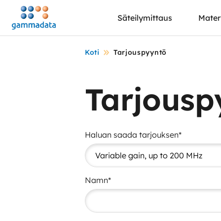
Siirry
Säteilymittaus
Mater
pääsisältöönt
Koti
Tarjouspyyntö
Tarjousp
Haluan saada tarjouksen*
Namn*