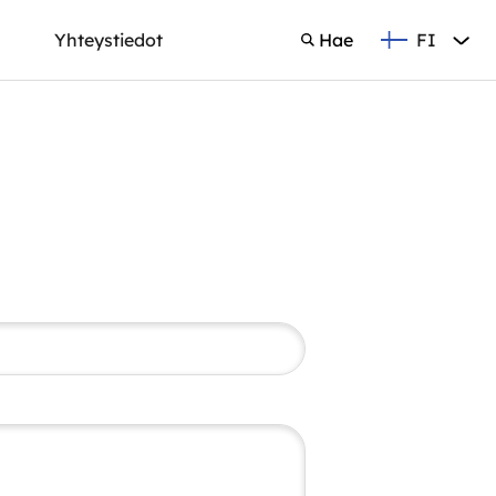
FI
Yhteystiedot
Hae
Suomi
Hae