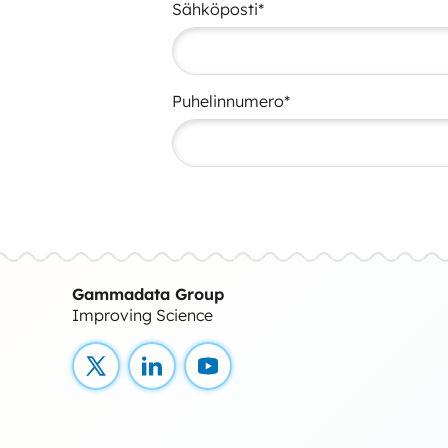
Sähköposti*
Puhelinnumero*
Gammadata Group
Improving Science
X
LinkedIn
YouTube