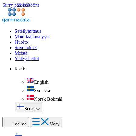
Siirry pääsisältöönt
Säteilymittaus
Materiaalianalyysi
Huolto
Sovellukset
Meistä
Yhteystiedot
Kieli:
English
Svenska
Norsk Bokmål
Suomi
Hae
Hae
Meny