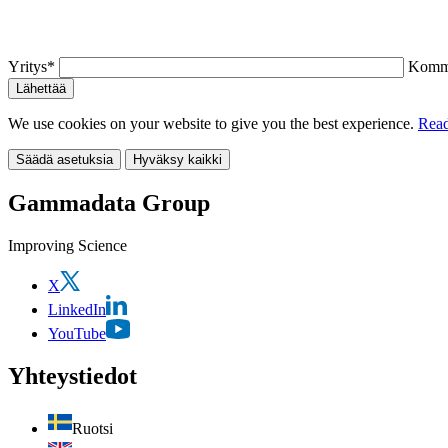
Yritys*
Komme
We use cookies on your website to give you the best experience.
Read
Säädä asetuksia
Hyväksy kaikki
Gammadata Group
Improving Science
X
LinkedIn
YouTube
Yhteystiedot
Ruotsi