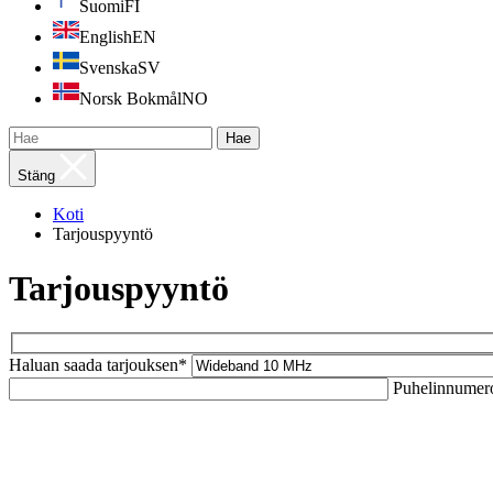
Suomi
FI
English
EN
Svenska
SV
Norsk Bokmål
NO
Hae
Stäng
Koti
Tarjouspyyntö
Tarjouspyyntö
Haluan saada tarjouksen*
Puhelinnumer