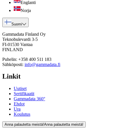
Englanti
Norja
Suomi
Gammadata Finland Oy
Teknobulevardi 3-5
FI-01530 Vantaa
FINLAND
Puhelin:
+358 400 511 183
Sähköposti:
info@gammadata.fi
Linkit
Uutiset
Sertifikaatit
Gammadata 360°
Ehdot
Ura
Koulutus
Anna palautetta meistä!
Anna palautetta meistä!