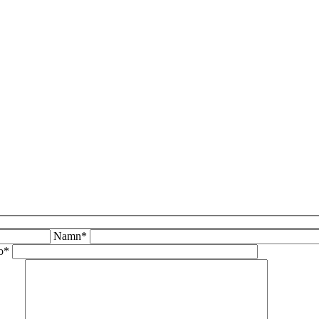
Namn*
o*