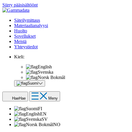
Siirry pääsisältöönt
Säteilymittaus
Materiaalianalyysi
Huolto
Sovellukset
Meistä
Yhteystiedot
Kieli:
English
Svenska
Norsk Bokmål
Suomi
Hae
Hae
Meny
Suomi
FI
English
EN
Svenska
SV
Norsk Bokmål
NO