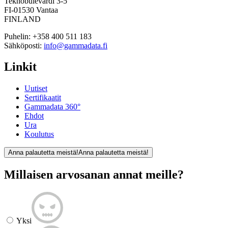
Teknobulevardi 3-5
FI-01530 Vantaa
FINLAND
Puhelin:
+358 400 511 183
Sähköposti:
info@gammadata.fi
Linkit
Uutiset
Sertifikaatit
Gammadata 360°
Ehdot
Ura
Koulutus
Anna palautetta meistä!
Anna palautetta meistä!
Millaisen arvosanan annat meille?
Yksi