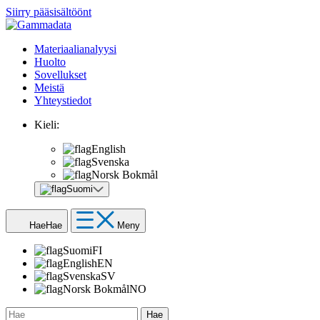
Siirry pääsisältöönt
Materiaalianalyysi
Huolto
Sovellukset
Meistä
Yhteystiedot
Kieli:
English
Svenska
Norsk Bokmål
Suomi
Hae
Hae
Meny
Suomi
FI
English
EN
Svenska
SV
Norsk Bokmål
NO
Hae