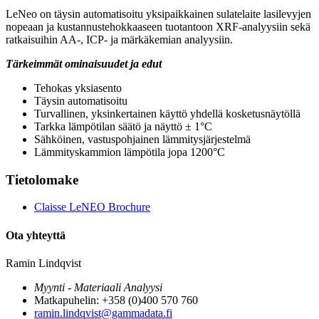
LeNeo on täysin automatisoitu yksipaikkainen sulatelaite lasilevyjen
nopeaan ja kustannustehokkaaseen tuotantoon XRF-analyysiin sekä
ratkaisuihin AA-, ICP- ja märkäkemian analyysiin.
Tärkeimmät ominaisuudet ja edut
Tehokas yksiasento
Täysin automatisoitu
Turvallinen, yksinkertainen käyttö yhdellä kosketusnäytöllä
Tarkka lämpötilan säätö ja näyttö ± 1°C
Sähköinen, vastuspohjainen lämmitysjärjestelmä
Lämmityskammion lämpötila jopa 1200°C
Tietolomake
Claisse LeNEO Brochure
Ota yhteyttä
Ramin Lindqvist
Myynti - Materiaali Analyysi
Matkapuhelin: +358 (0)400 570 760
ramin.lindqvist@gammadata.fi