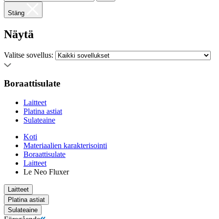
Stäng
Näytä
Valitse sovellus:
Boraattisulate
Laitteet
Platina astiat
Sulateaine
Koti
Materiaalien karakterisointi
Boraattisulate
Laitteet
Le Neo Fluxer
Laitteet
Platina astiat
Sulateaine