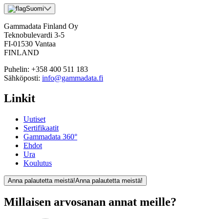
Suomi
Gammadata Finland Oy
Teknobulevardi 3-5
FI-01530 Vantaa
FINLAND
Puhelin:
+358 400 511 183
Sähköposti:
info@gammadata.fi
Linkit
Uutiset
Sertifikaatit
Gammadata 360°
Ehdot
Ura
Koulutus
Anna palautetta meistä!
Anna palautetta meistä!
Millaisen arvosanan annat meille?