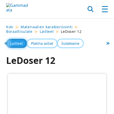
Siirry
pääsisältöönt
Hae
Men
Koti
Materiaalien karakterisointi
Boraattisulate
Laitteet
LeDoser 12
Laitteet
Platina astiat
Sulateaine
Föregående
Se 
LeDoser 12