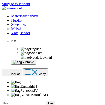
Siirry pääsisältöönt
Materiaalianalyysi
Huolto
Sovellukset
Meistä
Yhteystiedot
Kieli:
English
Svenska
Norsk Bokmål
Suomi
Hae
Hae
Meny
Suomi
FI
English
EN
Svenska
SV
Norsk Bokmål
NO
Hae