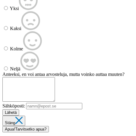
Yksi
Kaksi
Kolme
Neljä
Anteeksi, en voi antaa arvosteluja, mutta voinko auttaa muuten?
Sähköposti:
Lähetä
Stäng
Apua!
Tarvitsetko apua?