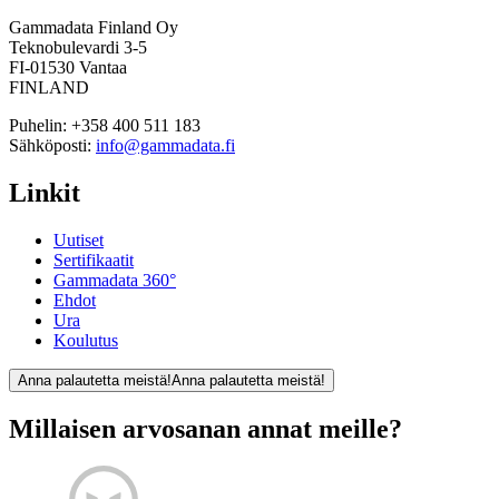
Gammadata Finland Oy
Teknobulevardi 3-5
FI-01530 Vantaa
FINLAND
Puhelin:
+358 400 511 183
Sähköposti:
info@gammadata.fi
Linkit
Uutiset
Sertifikaatit
Gammadata 360°
Ehdot
Ura
Koulutus
Anna palautetta meistä!
Anna palautetta meistä!
Millaisen arvosanan annat meille?