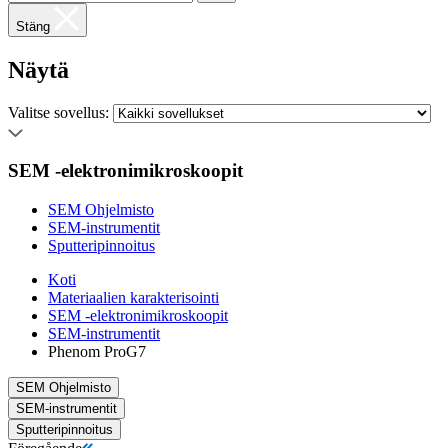
Stäng
Näytä
Valitse sovellus:
SEM -elektronimikroskoopit
SEM Ohjelmisto
SEM-instrumentit
Sputteripinnoitus
Koti
Materiaalien karakterisointi
SEM -elektronimikroskoopit
SEM-instrumentit
Phenom ProG7
SEM Ohjelmisto
SEM-instrumentit
Sputteripinnoitus