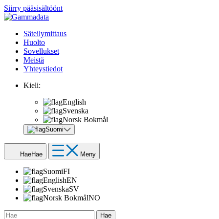
Siirry pääsisältöönt
Säteilymittaus
Huolto
Sovellukset
Meistä
Yhteystiedot
Kieli:
English
Svenska
Norsk Bokmål
Suomi
Hae
Hae
Meny
Suomi
FI
English
EN
Svenska
SV
Norsk Bokmål
NO
Hae