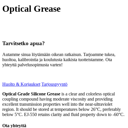
Optical Grease
Tarvitsetko apua?
Autamme sinua löytämään oikean ratkaisun. Tarjoamme tukea,
huoltoa, kalibrointia ja koulutusta kaikista tuotteistamme. Ota
yhteyttä palvelusopimusta varten!
Huolto & Korjaukset
Tarjouspyyntö
Optical Grade Silicone Grease
is a clear and colorless optical
coupling compound having moderate viscosity and providing
excellent transmission properties well into the near-ultraviolet
region. It should be stored at temperatures below 26°C, preferably
below 5°C. EJ-550 retains clarity and fluid property down to -60°C.
Ota yhteyttä