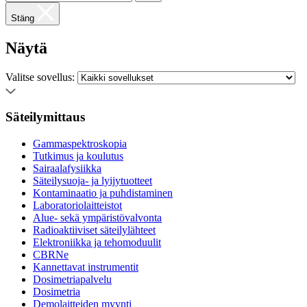
Stäng
Näytä
Valitse sovellus:
Säteilymittaus
Gammaspektroskopia
Tutkimus ja koulutus
Sairaalafysiikka
Säteilysuoja- ja lyijytuotteet
Kontaminaatio ja puhdistaminen
Laboratoriolaitteistot
Alue- sekä ympäristövalvonta
Radioaktiiviset säteilylähteet
Elektroniikka ja tehomoduulit
CBRNe
Kannettavat instrumentit
Dosimetriapalvelu
Dosimetria
Demolaitteiden myynti