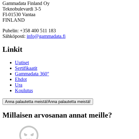
Gammadata Finland Oy
Teknobulevardi 3-5
FI-01530 Vantaa
FINLAND
Puhelin:
+358 400 511 183
Sähköposti:
info@gammadata.fi
Linkit
Uutiset
Sertifikaatit
Gammadata 360°
Ehdot
Ura
Koulutus
Anna palautetta meistä!
Anna palautetta meistä!
Millaisen arvosanan annat meille?