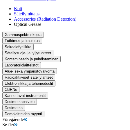
Koti
Säteilymittaus
Accessories (Radiation Detection)
Optical Grease
Gammaspektroskopia
Tutkimus ja koulutus
Sairaalafysiikka
Säteilysuoja- ja lyijytuotteet
Kontaminaatio ja puhdistaminen
Laboratoriolaitteistot
Alue- sekä ympäristövalvonta
Radioaktiiviset säteilylähteet
Elektroniikka ja tehomoduulit
CBRNe
Kannettavat instrumentit
Dosimetriapalvelu
Dosimetria
Demolaitteiden myynti
Föregående
Se fler