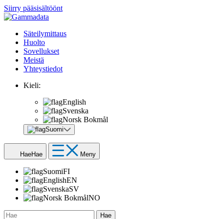
Siirry pääsisältöönt
Säteilymittaus
Huolto
Sovellukset
Meistä
Yhteystiedot
Kieli:
English
Svenska
Norsk Bokmål
Suomi
Hae
Hae
Meny
Suomi
FI
English
EN
Svenska
SV
Norsk Bokmål
NO
Hae