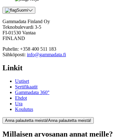
Suomi
Gammadata Finland Oy
Teknobulevardi 3-5
FI-01530 Vantaa
FINLAND
Puhelin:
+358 400 511 183
Sähköposti:
info@gammadata.fi
Linkit
Uutiset
Sertifikaatit
Gammadata 360°
Ehdot
Ura
Koulutus
Anna palautetta meistä!
Anna palautetta meistä!
Millaisen arvosanan annat meille?