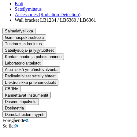
Koti
Säteilymittaus
Accessories (Radiation Detection)
Wall bracket LB1234 / LB6360 / LB6361
Sairaalafysiikka
Gammaspektroskopia
Tutkimus ja koulutus
Säteilysuoja- ja lyijytuotteet
Kontaminaatio ja puhdistaminen
Laboratoriolaitteistot
Alue- sekä ympäristövalvonta
Radioaktiiviset säteilylähteet
Elektroniikka ja tehomoduulit
CBRNe
Kannettavat instrumentit
Dosimetriapalvelu
Dosimetria
Demolaitteiden myynti
Föregående
Se fler