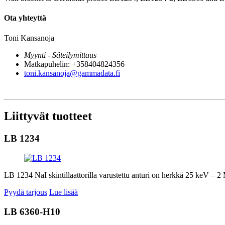
Ota yhteyttä
Toni Kansanoja
Myynti - Säteilymittaus
Matkapuhelin: +358404824356
toni.kansanoja@gammadata.fi
Liittyvät tuotteet
LB 1234
LB 1234 NaI skintillaattorilla varustettu anturi on herkkä 25 keV – 2 Me
Pyydä tarjous
Lue lisää
LB 6360-H10