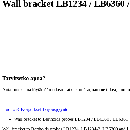
Wall bracket LB1234 / LB6360 
Tarvitsetko apua?
Autamme sinua löytämään oikean ratkaisun. Tarjoamme tukea, huoltoa, 
Huolto & Korjaukset
Tarjouspyyntö
Wall bracket to Bertholds probes LB1234 / LB6360 / LB6361
Wall bracket to Bertholds probes LB1234, LB1234-2, LB6360 and 