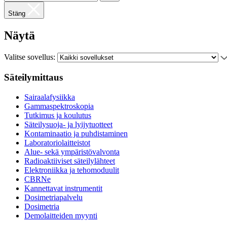
Stäng
Näytä
Valitse sovellus:
Säteilymittaus
Sairaalafysiikka
Gammaspektroskopia
Tutkimus ja koulutus
Säteilysuoja- ja lyijytuotteet
Kontaminaatio ja puhdistaminen
Laboratoriolaitteistot
Alue- sekä ympäristövalvonta
Radioaktiiviset säteilylähteet
Elektroniikka ja tehomoduulit
CBRNe
Kannettavat instrumentit
Dosimetriapalvelu
Dosimetria
Demolaitteiden myynti