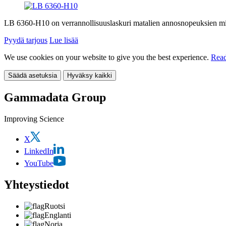
LB 6360-H10 on verrannollisuuslaskuri matalien annosnopeuksien mitt
Pyydä tarjous
Lue lisää
We use cookies on your website to give you the best experience.
Read
Säädä asetuksia
Hyväksy kaikki
Gammadata Group
Improving Science
X
LinkedIn
YouTube
Yhteystiedot
Ruotsi
Englanti
Norja