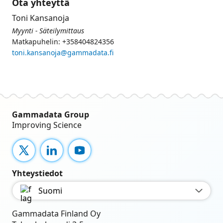
Ota yhteyttä
Toni Kansanoja
Myynti - Säteilymittaus
Matkapuhelin: +358404824356
toni.kansanoja@gammadata.fi
Gammadata Group
Improving Science
X
LinkedIn
YouTube
Yhteystiedot
Suomi
Gammadata Finland Oy