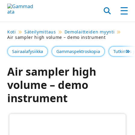
Siirry
pääsisältöönt
Hae
Men
Koti
Säteilymittaus
Demolaitteiden myynti
Air sampler high volume – demo instrument
Sairaalafysiikka
Gammaspektroskopia
Tutkimus j
Se 
Air sampler high
volume – demo
instrument